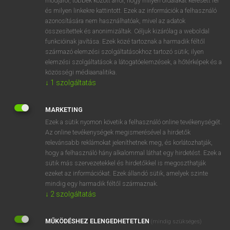
módjáról, többek között arról, hogy milyen oldalakat keresett fel
és milyen linkekre kattintott. Ezek az információk a felhasználó
VAN ELŐFIZETÉSED?
azonosítására nem használhatóak, mivel az adatok
összesítettek és anonimizáltak. Céljuk kizárólag a weboldal
Van előfizetésem a teljes szócikk megtekintéséhez.
funkcióinak javítása. Ezek közé tartoznak a harmadik féltől
származó elemzési szolgáltatásokhoz tartozó sütik; ilyen
BELÉPÉS
elemzési szolgáltatások a látogatóelemzések, a hőtérképek és a
közösségi médiaanalitika.
↓
1
szolgáltatás
MARKETING
Ezek a sütik nyomon követik a felhasználó online tevékenységét.
Az online tevékenységek megismerésével a hirdetők
NINCS ELŐFIZETÉSED?
relevánsabb reklámokat jeleníthetnek meg, és korlátozhatják,
Nincs regisztrációm és előfizetésem. A szótár 2 órás,
hogy a felhasználó hány alkalommal láthat egy hirdetést. Ezek a
díjmentes próbaverziójának elindításához regisztrálok és
sütik más szervezetekkel és hirdetőkkel is megoszthatják
belépek
.
ezeket az információkat. Ezek állandó sütik, amelyek szinte
mindig egy harmadik féltől származnak.
↓
2
szolgáltatás
REGISZTRÁCIÓ
MŰKÖDÉSHEZ ELENGEDHETETLEN
(mindig szükséges)