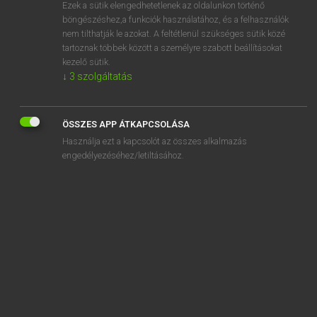
Ezek a sütik elengedhetetlenek az oldalunkon történő
böngészéshez,a funkciók használatához, és a felhasználók
nem tilthatják le azokat. A feltétlenül szükséges sütik közé
Magay Tamás
tartoznak többek között a személyre szabott beállításokat
ANGOL−MAGYAR SZÓTÁR
kezelő sütik.
↓
3
szolgáltatás
Kapcsolódó anyagok
get away from
ÖSSZES APP ÁTKAPCSOLÁSA
get away with
Használja ezt a kapcsolót az összes alkalmazás
get back
engedélyezéséhez/letiltásához.
get back at
get back to
get back together
get back with
get behind
get by