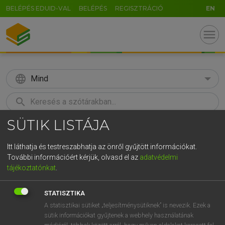
BELÉPÉS EDUID-VAL
BELÉPÉS
REGISZTRÁCIÓ
EN
menu
language
Mind
search
SÜTIK LISTÁJA
GR
KERESÉS
5
6
7
8
9
ö
ü
ó
Itt láthatja és testreszabhatja az önről gyűjtött információkat.
További információért kérjük, olvasd el az
adatvédelmi
r
t
z
u
i
o
p
ő
ú
MAGAY TAMÁS
tájékoztatónkat
.
Angol−magyar szótár
g
h
j
k
l
é
á
ű
Ω
STATISZTIKA
v
b
n
m
,
.
-
AltGr
A statisztikai sütiket „teljesítménysütiknek” is nevezik. Ezek a
sütik információkat gyűjtenek a webhely használatának