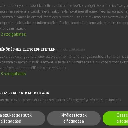
próbaverziójának elindítás
zek a sütik nyomon követik a felhasználó online tevékenységét. Az online tevékeny
BELÉPÉS
regisztrálok és
belépek
.
egismerésével a hirdetők relevánsabb reklámokat jeleníthetnek meg, és korlátozhat
elhasználó hány alkalommal láthat egy hirdetést. Ezek a sütik más szervezetekkel és
egoszthatják ezeket az információkat. Ezek állandó sütik, amelyek szinte mindig 
REGISZTRÁCIÓ
éltől származnak.
2
szolgáltatás
ŰKÖDÉSHEZ ELENGEDHETETLEN
(mindig szükséges)
zek a sütik elengedhetetlenek az oldalunkon történő böngészéshez,a funkciók hasz
elhasználók nem tilthatják le azokat. A feltétlenül szükséges sütik közé tartoznak t
zemélyre szabott beállításokat kezelő sütik.
3
szolgáltatás
SSZES APP ÁTKAPCSOLÁSA
HASZNÁLÓKNAK
SÚGÓ
asználja ezt a kapcsolót az összes alkalmazás engedélyezéséhez/letiltásához.
K
RÓLUNK
NTÉZMÉNYEKNEK
ELÉRHETŐSÉG
a szükséges sütik
Kiválasztottak
Összes
MEGOLDÁSOK
SÜTI BEÁLLÍTÁSOK
elfogadása
elfogadása
elfog