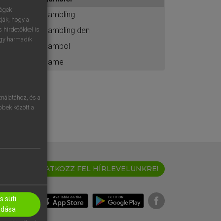
ához
ségek
gambling
ják, hogy a
gambling den
 hirdetőkkel is
egy harmadik
gambol
game
nálatához, és a
öbbek között a
IRATKOZZ FEL HÍRLEVELÜNKRE!
 süti
adása