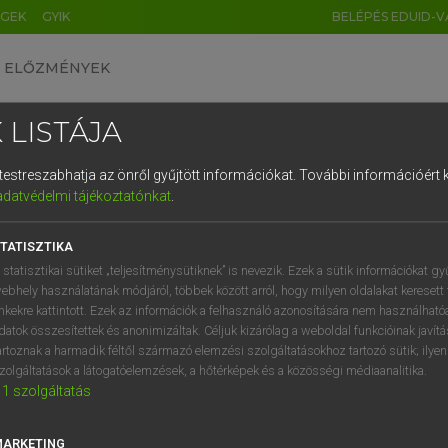
ÉGEK
GYIK
BELÉPÉS EDUID-V
ELŐZMÉNYEK
 LISTÁJA
és testreszabhatja az önről gyűjtött információkat.
További információért k
HU
DE
CN
FR
ES
IT
NL
RU
GR
adatvédelmi tájékoztatónkat
.
Y TAMÁS
1
2
3
4
5
6
7
8
9
l−magyar szótár
TATISZTIKA
q
w
e
r
t
z
u
i
 statisztikai sütiket „teljesítménysütiknek” is nevezik. Ezek a sütik információkat gy
ebhely használatának módjáról, többek között arról, hogy milyen oldalakat keresett 
a
s
d
f
g
h
j
k
l
é
inkekre kattintott. Ezek az információk a felhasználó azonosítására nem használható
datok összesítettek és anonimizáltak. Céljuk kizárólag a weboldal funkcióinak javít
í
y
x
c
v
b
n
m
,
.
artoznak a harmadik féltől származó elemzési szolgáltatásokhoz tartozó sütik; ilye
zolgáltatások a látogatóelemzések, a hőtérképek és a közösségi médiaanalitika.
VAN ELŐFIZETÉSED?
NINCS ELŐFIZETÉSED
1
szolgáltatás
előfizetésem a teljes szócikk
Nincs regisztrációm és előfiz
megtekintéséhez.
A szótár 2 órás, díjmente
MARKETING