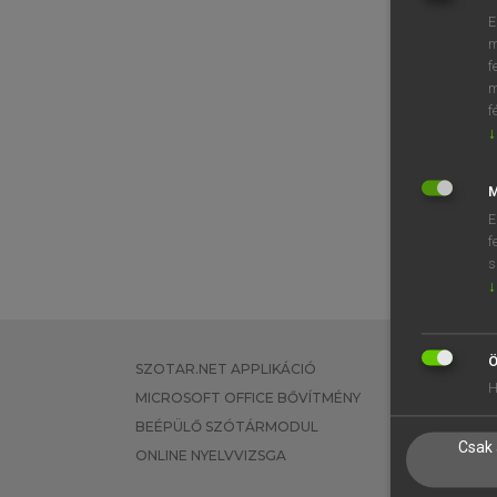
E
m
f
m
f
↓
M
E
f
s
↓
Ö
SZOTAR.NET APPLIKÁCIÓ
EGYÉNI FEL
H
MICROSOFT OFFICE BŐVÍTMÉNY
TANULÓKNA
BEÉPÜLŐ SZÓTÁRMODUL
OKTATÁSI I
Csak 
ONLINE NYELVVIZSGA
VÁLLALATI 