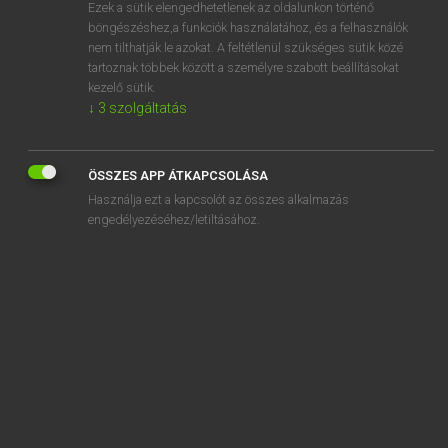
Ezek a sütik elengedhetetlenek az oldalunkon történő
böngészéshez,a funkciók használatához, és a felhasználók
nem tilthatják le azokat. A feltétlenül szükséges sütik közé
Magay Tamás
tartoznak többek között a személyre szabott beállításokat
ANGOL−MAGYAR SZÓTÁR
kezelő sütik.
↓
3
szolgáltatás
Kapcsolódó anyagok
fully dressed
ÖSSZES APP ÁTKAPCSOLÁSA
fully-fledged
Használja ezt a kapcsolót az összes alkalmazás
fully-grown
engedélyezéséhez/letiltásához.
fulminate
fulsome
Fulton
fumble
fume
fumes