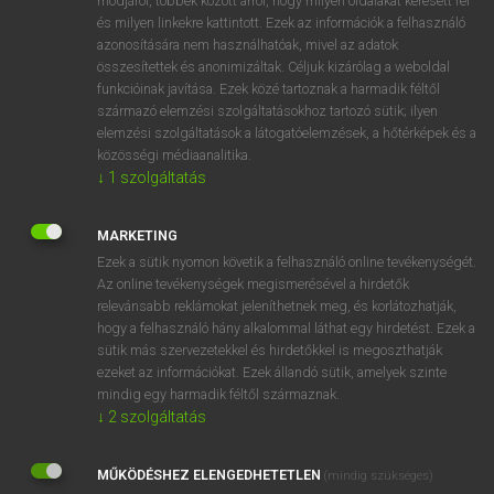
módjáról, többek között arról, hogy milyen oldalakat keresett fel
és milyen linkekre kattintott. Ezek az információk a felhasználó
VAN ELŐFIZETÉSED?
azonosítására nem használhatóak, mivel az adatok
összesítettek és anonimizáltak. Céljuk kizárólag a weboldal
Van előfizetésem a teljes szócikk megtekintéséhez.
funkcióinak javítása. Ezek közé tartoznak a harmadik féltől
származó elemzési szolgáltatásokhoz tartozó sütik; ilyen
BELÉPÉS
elemzési szolgáltatások a látogatóelemzések, a hőtérképek és a
közösségi médiaanalitika.
↓
1
szolgáltatás
MARKETING
Ezek a sütik nyomon követik a felhasználó online tevékenységét.
Az online tevékenységek megismerésével a hirdetők
NINCS ELŐFIZETÉSED?
relevánsabb reklámokat jeleníthetnek meg, és korlátozhatják,
Nincs regisztrációm és előfizetésem. A szótár 2 órás,
hogy a felhasználó hány alkalommal láthat egy hirdetést. Ezek a
díjmentes próbaverziójának elindításához regisztrálok és
sütik más szervezetekkel és hirdetőkkel is megoszthatják
belépek
.
ezeket az információkat. Ezek állandó sütik, amelyek szinte
mindig egy harmadik féltől származnak.
↓
2
szolgáltatás
REGISZTRÁCIÓ
MŰKÖDÉSHEZ ELENGEDHETETLEN
(mindig szükséges)