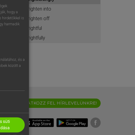
ához
ségek
frighten into
ják, hogy a
frighten off
 hirdetőkkel is
egy harmadik
frightful
frightfully
nálatához, és a
öbbek között a
IRATKOZZ FEL HÍRLEVELÜNKRE!
 süti
adása