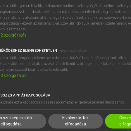
próbaverziójának elindítás
zek a sütik nyomon követik a felhasználó online tevékenységét. Az online tevékeny
BELÉPÉS
regisztrálok és
belépek
.
egismerésével a hirdetők relevánsabb reklámokat jeleníthetnek meg, és korlátozhat
elhasználó hány alkalommal láthat egy hirdetést. Ezek a sütik más szervezetekkel és
egoszthatják ezeket az információkat. Ezek állandó sütik, amelyek szinte mindig 
REGISZTRÁCIÓ
éltől származnak.
2
szolgáltatás
ŰKÖDÉSHEZ ELENGEDHETETLEN
(mindig szükséges)
zek a sütik elengedhetetlenek az oldalunkon történő böngészéshez,a funkciók hasz
elhasználók nem tilthatják le azokat. A feltétlenül szükséges sütik közé tartoznak t
zemélyre szabott beállításokat kezelő sütik.
3
szolgáltatás
SSZES APP ÁTKAPCSOLÁSA
HASZNÁLÓKNAK
SÚGÓ
asználja ezt a kapcsolót az összes alkalmazás engedélyezéséhez/letiltásához.
K
RÓLUNK
NTÉZMÉNYEKNEK
ELÉRHETŐSÉG
a szükséges sütik
Kiválasztottak
Összes
MEGOLDÁSOK
SÜTI BEÁLLÍTÁSOK
elfogadása
elfogadása
elfog