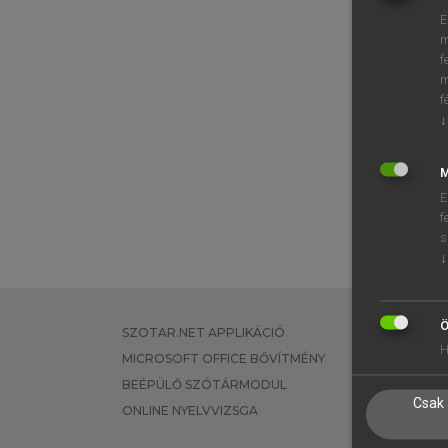
E
m
f
m
f
↓
M
E
f
s
↓
Ö
SZOTAR.NET APPLIKÁCIÓ
EGYÉNI FEL
H
MICROSOFT OFFICE BŐVÍTMÉNY
TANULÓKNA
BEÉPÜLŐ SZÓTÁRMODUL
OKTATÁSI I
Csak 
ONLINE NYELVVIZSGA
VÁLLALATI 