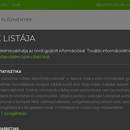
ÉGEK
GYIK
BELÉPÉS EDUID-V
ELŐZMÉNYEK
 LISTÁJA
és testreszabhatja az önről gyűjtött információkat.
További információért k
HU
DE
CN
FR
ES
IT
NL
RU
GR
adatvédelmi tájékoztatónkat
.
Y TAMÁS
1
2
3
4
5
6
7
8
9
l−magyar szótár
TATISZTIKA
q
w
e
r
t
z
u
i
 statisztikai sütiket „teljesítménysütiknek” is nevezik. Ezek a sütik információkat gy
ebhely használatának módjáról, többek között arról, hogy milyen oldalakat keresett 
a
s
d
f
g
h
j
k
l
é
inkekre kattintott. Ezek az információk a felhasználó azonosítására nem használható
datok összesítettek és anonimizáltak. Céljuk kizárólag a weboldal funkcióinak javít
í
y
x
c
v
b
n
m
,
.
artoznak a harmadik féltől származó elemzési szolgáltatásokhoz tartozó sütik; ilye
zolgáltatások a látogatóelemzések, a hőtérképek és a közösségi médiaanalitika.
VAN ELŐFIZETÉSED?
NINCS ELŐFIZETÉSED
1
szolgáltatás
előfizetésem a teljes szócikk
Nincs regisztrációm és előfiz
megtekintéséhez.
A szótár 2 órás, díjmente
MARKETING