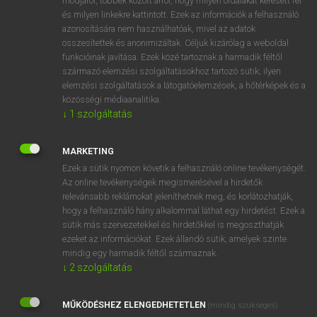
módjáról, többek között arról, hogy milyen oldalakat keresett fel
és milyen linkekre kattintott. Ezek az információk a felhasználó
VAN ELŐFIZETÉSED?
azonosítására nem használhatóak, mivel az adatok
összesítettek és anonimizáltak. Céljuk kizárólag a weboldal
Van előfizetésem a teljes szócikk megtekintéséhez.
funkcióinak javítása. Ezek közé tartoznak a harmadik féltől
származó elemzési szolgáltatásokhoz tartozó sütik; ilyen
BELÉPÉS
elemzési szolgáltatások a látogatóelemzések, a hőtérképek és a
közösségi médiaanalitika.
↓
1
szolgáltatás
MARKETING
Ezek a sütik nyomon követik a felhasználó online tevékenységét.
Az online tevékenységek megismerésével a hirdetők
NINCS ELŐFIZETÉSED?
relevánsabb reklámokat jeleníthetnek meg, és korlátozhatják,
Nincs regisztrációm és előfizetésem. A szótár 2 órás,
hogy a felhasználó hány alkalommal láthat egy hirdetést. Ezek a
díjmentes próbaverziójának elindításához regisztrálok és
sütik más szervezetekkel és hirdetőkkel is megoszthatják
belépek
.
ezeket az információkat. Ezek állandó sütik, amelyek szinte
mindig egy harmadik féltől származnak.
↓
2
szolgáltatás
REGISZTRÁCIÓ
MŰKÖDÉSHEZ ELENGEDHETETLEN
(mindig szükséges)