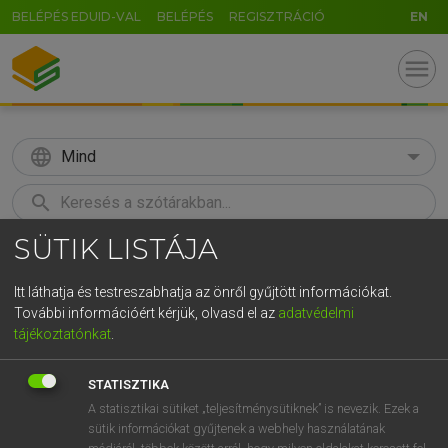
BELÉPÉS EDUID-VAL
BELÉPÉS
REGISZTRÁCIÓ
EN
menu
language
Mind
search
SÜTIK LISTÁJA
GR
KERESÉS
5
6
7
8
9
ö
ü
ó
Itt láthatja és testreszabhatja az önről gyűjtött információkat.
További információért kérjük, olvasd el az
adatvédelmi
r
t
z
u
i
o
p
ő
ú
MAGAY TAMÁS
tájékoztatónkat
.
Angol−magyar szótár
g
h
j
k
l
é
á
ű
Ω
STATISZTIKA
v
b
n
m
,
.
-
AltGr
A statisztikai sütiket „teljesítménysütiknek” is nevezik. Ezek a
sütik információkat gyűjtenek a webhely használatának