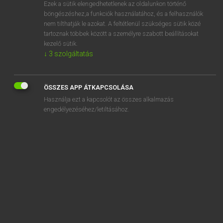
Ezek a sütik elengedhetetlenek az oldalunkon történő
böngészéshez,a funkciók használatához, és a felhasználók
nem tilthatják le azokat. A feltétlenül szükséges sütik közé
Magay Tamás
tartoznak többek között a személyre szabott beállításokat
ANGOL−MAGYAR SZÓTÁR
kezelő sütik.
↓
3
szolgáltatás
Kapcsolódó anyagok
frieze
ÖSSZES APP ÁTKAPCSOLÁSA
frig
Használja ezt a kapcsolót az összes alkalmazás
frig about
engedélyezéséhez/letiltásához.
frig around
frigate
frigging
fright
frighten
frighten away