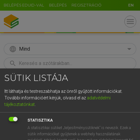
BELÉPÉS EDUID-VAL
BELÉPÉS
REGISZTRÁCIÓ
EN
menu
language
Mind
search
SÜTIK LISTÁJA
GR
KERESÉS
5
6
7
8
9
ö
ü
ó
Itt láthatja és testreszabhatja az önről gyűjtött információkat.
További információért kérjük, olvasd el az
adatvédelmi
r
t
z
u
i
o
p
ő
ú
MAGAY TAMÁS
tájékoztatónkat
.
Angol−magyar szótár
g
h
j
k
l
é
á
ű
Ω
STATISZTIKA
v
b
n
m
,
.
-
AltGr
A statisztikai sütiket „teljesítménysütiknek” is nevezik. Ezek a
sütik információkat gyűjtenek a webhely használatának