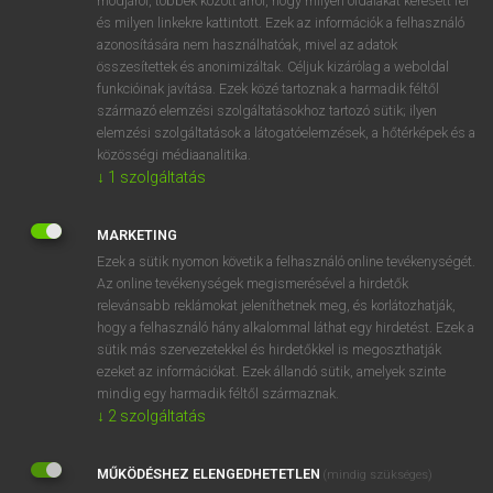
módjáról, többek között arról, hogy milyen oldalakat keresett fel
és milyen linkekre kattintott. Ezek az információk a felhasználó
VAN ELŐFIZETÉSED?
azonosítására nem használhatóak, mivel az adatok
összesítettek és anonimizáltak. Céljuk kizárólag a weboldal
Van előfizetésem a teljes szócikk megtekintéséhez.
funkcióinak javítása. Ezek közé tartoznak a harmadik féltől
származó elemzési szolgáltatásokhoz tartozó sütik; ilyen
BELÉPÉS
elemzési szolgáltatások a látogatóelemzések, a hőtérképek és a
közösségi médiaanalitika.
↓
1
szolgáltatás
MARKETING
Ezek a sütik nyomon követik a felhasználó online tevékenységét.
Az online tevékenységek megismerésével a hirdetők
NINCS ELŐFIZETÉSED?
relevánsabb reklámokat jeleníthetnek meg, és korlátozhatják,
Nincs regisztrációm és előfizetésem. A szótár 2 órás,
hogy a felhasználó hány alkalommal láthat egy hirdetést. Ezek a
díjmentes próbaverziójának elindításához regisztrálok és
sütik más szervezetekkel és hirdetőkkel is megoszthatják
belépek
.
ezeket az információkat. Ezek állandó sütik, amelyek szinte
mindig egy harmadik féltől származnak.
↓
2
szolgáltatás
REGISZTRÁCIÓ
MŰKÖDÉSHEZ ELENGEDHETETLEN
(mindig szükséges)