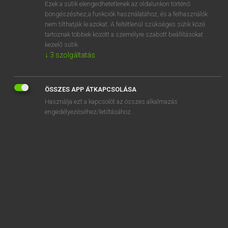
Ezek a sütik elengedhetetlenek az oldalunkon történő
böngészéshez,a funkciók használatához, és a felhasználók
nem tilthatják le azokat. A feltétlenül szükséges sütik közé
Magay Tamás
tartoznak többek között a személyre szabott beállításokat
ANGOL−MAGYAR SZÓTÁR
kezelő sütik.
↓
3
szolgáltatás
Kapcsolódó anyagok
floating voter
ÖSSZES APP ÁTKAPCSOLÁSA
flock
Használja ezt a kapcsolót az összes alkalmazás
flock wallpaper
engedélyezéséhez/letiltásához.
floe
flog
flogging
flood
flooded
floodgate