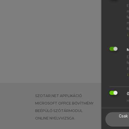
E
m
f
m
f
↓
M
E
f
s
↓
Ö
SZOTAR.NET APPLIKÁCIÓ
EGYÉNI FEL
H
MICROSOFT OFFICE BŐVÍTMÉNY
TANULÓKNA
BEÉPÜLŐ SZÓTÁRMODUL
OKTATÁSI I
Csak 
ONLINE NYELVVIZSGA
VÁLLALATI 