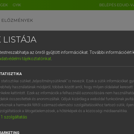
ÉGEK
GYIK
BELÉPÉS EDUID-V
ELŐZMÉNYEK
 LISTÁJA
és testreszabhatja az önről gyűjtött információkat.
További információért k
HU
DE
CN
FR
ES
IT
NL
RU
GR
adatvédelmi tájékoztatónkat
.
Y TAMÁS
1
2
3
4
5
6
7
8
9
l−magyar szótár
TATISZTIKA
q
w
e
r
t
z
u
i
 statisztikai sütiket „teljesítménysütiknek” is nevezik. Ezek a sütik információkat gy
ebhely használatának módjáról, többek között arról, hogy milyen oldalakat keresett 
a
s
d
f
g
h
j
k
l
é
inkekre kattintott. Ezek az információk a felhasználó azonosítására nem használható
datok összesítettek és anonimizáltak. Céljuk kizárólag a weboldal funkcióinak javít
í
y
x
c
v
b
n
m
,
.
artoznak a harmadik féltől származó elemzési szolgáltatásokhoz tartozó sütik; ilye
zolgáltatások a látogatóelemzések, a hőtérképek és a közösségi médiaanalitika.
VAN ELŐFIZETÉSED?
NINCS ELŐFIZETÉSED
1
szolgáltatás
előfizetésem a teljes szócikk
Nincs regisztrációm és előfiz
megtekintéséhez.
A szótár 2 órás, díjmente
MARKETING