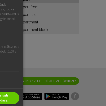
ához
ségek
apart from
ják, hogy a
apartheid
 hirdetőkkel is
egy harmadik
apartment
apartment block
nálatához, és a
öbbek között a
IRATKOZZ FEL HÍRLEVELÜNKRE!
 süti
adása