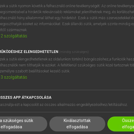
próbaverziójának elindítás
zek a sütik nyomon követik a felhasználó online tevékenységét. Az online tevékeny
BELÉPÉS
regisztrálok és
belépek
.
egismerésével a hirdetők relevánsabb reklámokat jeleníthetnek meg, és korlátozhat
elhasználó hány alkalommal láthat egy hirdetést. Ezek a sütik más szervezetekkel és
egoszthatják ezeket az információkat. Ezek állandó sütik, amelyek szinte mindig 
REGISZTRÁCIÓ
éltől származnak.
2
szolgáltatás
ŰKÖDÉSHEZ ELENGEDHETETLEN
(mindig szükséges)
zek a sütik elengedhetetlenek az oldalunkon történő böngészéshez,a funkciók hasz
elhasználók nem tilthatják le azokat. A feltétlenül szükséges sütik közé tartoznak t
zemélyre szabott beállításokat kezelő sütik.
3
szolgáltatás
SSZES APP ÁTKAPCSOLÁSA
HASZNÁLÓKNAK
SÚGÓ
asználja ezt a kapcsolót az összes alkalmazás engedélyezéséhez/letiltásához.
K
RÓLUNK
NTÉZMÉNYEKNEK
ELÉRHETŐSÉG
a szükséges sütik
Kiválasztottak
Összes
MEGOLDÁSOK
SÜTI BEÁLLÍTÁSOK
elfogadása
elfogadása
elfog