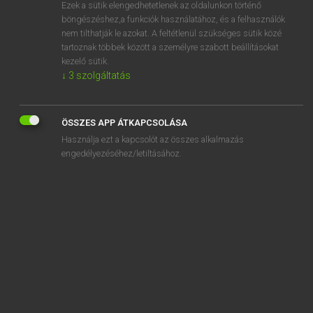
Ezek a sütik elengedhetetlenek az oldalunkon történő
böngészéshez,a funkciók használatához, és a felhasználók
nem tilthatják le azokat. A feltétlenül szükséges sütik közé
Magay Tamás
tartoznak többek között a személyre szabott beállításokat
ANGOL−MAGYAR SZÓTÁR
kezelő sütik.
↓
3
szolgáltatás
Kapcsolódó anyagok
flier
ÖSSZES APP ÁTKAPCSOLÁSA
flight
Használja ezt a kapcsolót az összes alkalmazás
flight attendant
engedélyezéséhez/letiltásához.
flight bag
flight crew
flight data recorder
flight deck
flight deck crew
flight engineer