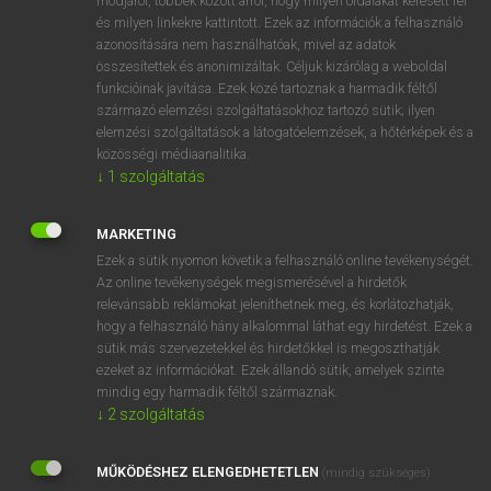
módjáról, többek között arról, hogy milyen oldalakat keresett fel
és milyen linkekre kattintott. Ezek az információk a felhasználó
VAN ELŐFIZETÉSED?
azonosítására nem használhatóak, mivel az adatok
összesítettek és anonimizáltak. Céljuk kizárólag a weboldal
Van előfizetésem a teljes szócikk megtekintéséhez.
funkcióinak javítása. Ezek közé tartoznak a harmadik féltől
származó elemzési szolgáltatásokhoz tartozó sütik; ilyen
BELÉPÉS
elemzési szolgáltatások a látogatóelemzések, a hőtérképek és a
közösségi médiaanalitika.
↓
1
szolgáltatás
MARKETING
Ezek a sütik nyomon követik a felhasználó online tevékenységét.
Az online tevékenységek megismerésével a hirdetők
NINCS ELŐFIZETÉSED?
relevánsabb reklámokat jeleníthetnek meg, és korlátozhatják,
Nincs regisztrációm és előfizetésem. A szótár 2 órás,
hogy a felhasználó hány alkalommal láthat egy hirdetést. Ezek a
díjmentes próbaverziójának elindításához regisztrálok és
sütik más szervezetekkel és hirdetőkkel is megoszthatják
belépek
.
ezeket az információkat. Ezek állandó sütik, amelyek szinte
mindig egy harmadik féltől származnak.
↓
2
szolgáltatás
REGISZTRÁCIÓ
MŰKÖDÉSHEZ ELENGEDHETETLEN
(mindig szükséges)