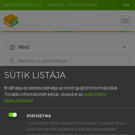
BELÉPÉS EDUID-VAL
BELÉPÉS
REGISZTRÁCIÓ
EN
menu
language
Mind
search
SÜTIK LISTÁJA
GR
KERESÉS
5
6
7
8
9
ö
ü
ó
Itt láthatja és testreszabhatja az önről gyűjtött információkat.
További információért kérjük, olvasd el az
adatvédelmi
r
t
z
u
i
o
p
ő
ú
MAGAY TAMÁS
tájékoztatónkat
.
Angol−magyar szótár
g
h
j
k
l
é
á
ű
Ω
STATISZTIKA
v
b
n
m
,
.
-
AltGr
A statisztikai sütiket „teljesítménysütiknek” is nevezik. Ezek a
sütik információkat gyűjtenek a webhely használatának