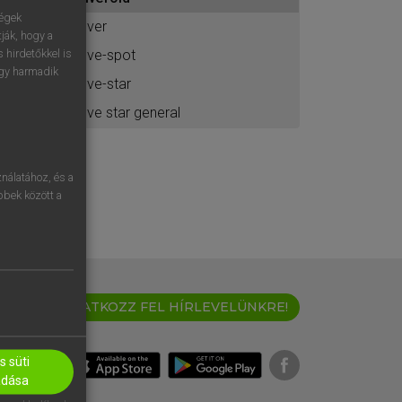
ához
ségek
fiver
ják, hogy a
five-spot
 hirdetőkkel is
egy harmadik
five-star
five star general
nálatához, és a
öbbek között a
IRATKOZZ FEL HÍRLEVELÜNKRE!
 süti
adása