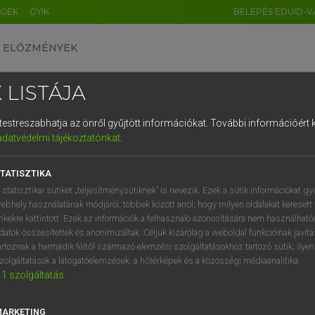
ÉGEK
GYIK
BELÉPÉS EDUID-V
ELŐZMÉNYEK
 LISTÁJA
és testreszabhatja az önről gyűjtött információkat.
További információért k
HU
DE
CN
FR
ES
IT
NL
RU
GR
adatvédelmi tájékoztatónkat
.
Y TAMÁS
1
2
3
4
5
6
7
8
9
l−magyar szótár
TATISZTIKA
q
w
e
r
t
z
u
i
 statisztikai sütiket „teljesítménysütiknek” is nevezik. Ezek a sütik információkat gy
ebhely használatának módjáról, többek között arról, hogy milyen oldalakat keresett 
a
s
d
f
g
h
j
k
l
é
inkekre kattintott. Ezek az információk a felhasználó azonosítására nem használható
datok összesítettek és anonimizáltak. Céljuk kizárólag a weboldal funkcióinak javít
í
y
x
c
v
b
n
m
,
.
artoznak a harmadik féltől származó elemzési szolgáltatásokhoz tartozó sütik; ilye
zolgáltatások a látogatóelemzések, a hőtérképek és a közösségi médiaanalitika.
VAN ELŐFIZETÉSED?
NINCS ELŐFIZETÉSED
1
szolgáltatás
előfizetésem a teljes szócikk
Nincs regisztrációm és előfiz
megtekintéséhez.
A szótár 2 órás, díjmente
MARKETING