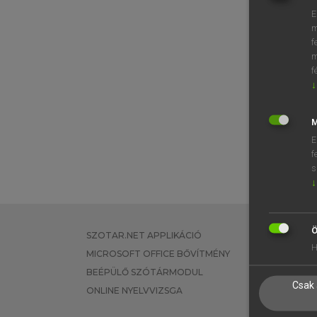
E
m
f
m
f
↓
M
E
f
s
↓
Ö
SZOTAR.NET APPLIKÁCIÓ
EGYÉNI FEL
H
MICROSOFT OFFICE BŐVÍTMÉNY
TANULÓKNA
BEÉPÜLŐ SZÓTÁRMODUL
OKTATÁSI I
Csak 
ONLINE NYELVVIZSGA
VÁLLALATI 