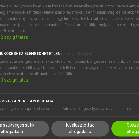
próbaverziójának elindítás
zek a sütik nyomon követik a felhasználó online tevékenységét. Az online tevékeny
BELÉPÉS
regisztrálok és
belépek
.
egismerésével a hirdetők relevánsabb reklámokat jeleníthetnek meg, és korlátozhat
elhasználó hány alkalommal láthat egy hirdetést. Ezek a sütik más szervezetekkel és
egoszthatják ezeket az információkat. Ezek állandó sütik, amelyek szinte mindig 
REGISZTRÁCIÓ
éltől származnak.
2
szolgáltatás
ŰKÖDÉSHEZ ELENGEDHETETLEN
(mindig szükséges)
zek a sütik elengedhetetlenek az oldalunkon történő böngészéshez,a funkciók hasz
elhasználók nem tilthatják le azokat. A feltétlenül szükséges sütik közé tartoznak t
zemélyre szabott beállításokat kezelő sütik.
3
szolgáltatás
SSZES APP ÁTKAPCSOLÁSA
HASZNÁLÓKNAK
SÚGÓ
asználja ezt a kapcsolót az összes alkalmazás engedélyezéséhez/letiltásához.
K
RÓLUNK
NTÉZMÉNYEKNEK
ELÉRHETŐSÉG
a szükséges sütik
Kiválasztottak
Összes
MEGOLDÁSOK
SÜTI BEÁLLÍTÁSOK
elfogadása
elfogadása
elfog