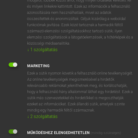
módjáról, többek között arról, hogy milyen oldalakat keresett fel
és milyen linkekre kattintott. Ezek az információk a felhasználó
VAN ELŐFIZETÉSED?
azonosítására nem használhatóak, mivel az adatok
összesítettek és anonimizáltak. Céljuk kizárólag a weboldal
Van előfizetésem a teljes szócikk megtekintéséhez.
funkcióinak javítása. Ezek közé tartoznak a harmadik féltől
származó elemzési szolgáltatásokhoz tartozó sütik; ilyen
BELÉPÉS
elemzési szolgáltatások a látogatóelemzések, a hőtérképek és a
közösségi médiaanalitika.
↓
1
szolgáltatás
MARKETING
Ezek a sütik nyomon követik a felhasználó online tevékenységét.
Az online tevékenységek megismerésével a hirdetők
NINCS ELŐFIZETÉSED?
relevánsabb reklámokat jeleníthetnek meg, és korlátozhatják,
Nincs regisztrációm és előfizetésem. A szótár 2 órás,
hogy a felhasználó hány alkalommal láthat egy hirdetést. Ezek a
díjmentes próbaverziójának elindításához regisztrálok és
sütik más szervezetekkel és hirdetőkkel is megoszthatják
belépek
.
ezeket az információkat. Ezek állandó sütik, amelyek szinte
mindig egy harmadik féltől származnak.
↓
2
szolgáltatás
REGISZTRÁCIÓ
MŰKÖDÉSHEZ ELENGEDHETETLEN
(mindig szükséges)