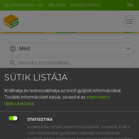
BELÉPÉS EDUID-VAL
BELÉPÉS
REGISZTRÁCIÓ
EN
menu
language
Mind
search
SÜTIK LISTÁJA
GR
KERESÉS
5
6
7
8
9
ö
ü
ó
Itt láthatja és testreszabhatja az önről gyűjtött információkat.
További információért kérjük, olvasd el az
adatvédelmi
r
t
z
u
i
o
p
ő
ú
MAGAY TAMÁS
tájékoztatónkat
.
Angol−magyar szótár
g
h
j
k
l
é
á
ű
Ω
STATISZTIKA
v
b
n
m
,
.
-
AltGr
A statisztikai sütiket „teljesítménysütiknek” is nevezik. Ezek a
sütik információkat gyűjtenek a webhely használatának