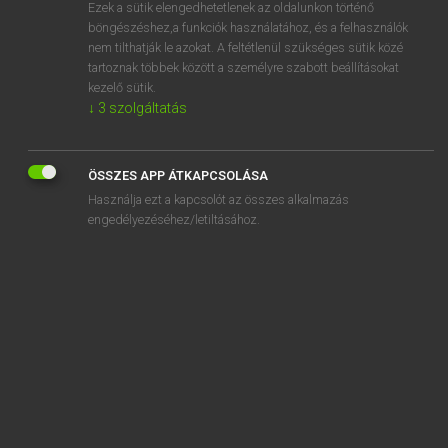
Ezek a sütik elengedhetetlenek az oldalunkon történő
böngészéshez,a funkciók használatához, és a felhasználók
nem tilthatják le azokat. A feltétlenül szükséges sütik közé
Magay Tamás
tartoznak többek között a személyre szabott beállításokat
ANGOL−MAGYAR SZÓTÁR
kezelő sütik.
↓
3
szolgáltatás
Kapcsolódó anyagok
file in
ÖSSZES APP ÁTKAPCSOLÁSA
file locking
Használja ezt a kapcsolót az összes alkalmazás
file manager
engedélyezéséhez/letiltásához.
file name
file off
file protection
file server
file-sharing
filet