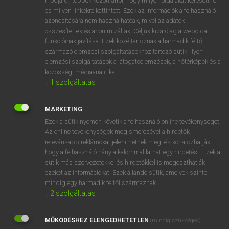
módjáról, többek között arról, hogy milyen oldalakat keresett fel
és milyen linkekre kattintott. Ezek az információk a felhasználó
VAN ELŐFIZETÉSED?
azonosítására nem használhatóak, mivel az adatok
összesítettek és anonimizáltak. Céljuk kizárólag a weboldal
Van előfizetésem a teljes szócikk megtekintéséhez.
funkcióinak javítása. Ezek közé tartoznak a harmadik féltől
származó elemzési szolgáltatásokhoz tartozó sütik; ilyen
BELÉPÉS
elemzési szolgáltatások a látogatóelemzések, a hőtérképek és a
közösségi médiaanalitika.
↓
1
szolgáltatás
MARKETING
Ezek a sütik nyomon követik a felhasználó online tevékenységét.
Az online tevékenységek megismerésével a hirdetők
NINCS ELŐFIZETÉSED?
relevánsabb reklámokat jeleníthetnek meg, és korlátozhatják,
Nincs regisztrációm és előfizetésem. A szótár 2 órás,
hogy a felhasználó hány alkalommal láthat egy hirdetést. Ezek a
díjmentes próbaverziójának elindításához regisztrálok és
sütik más szervezetekkel és hirdetőkkel is megoszthatják
belépek
.
ezeket az információkat. Ezek állandó sütik, amelyek szinte
mindig egy harmadik féltől származnak.
↓
2
szolgáltatás
REGISZTRÁCIÓ
MŰKÖDÉSHEZ ELENGEDHETETLEN
(mindig szükséges)