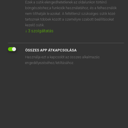
Ezek a sütik elengedhetetlenek az oldalunkon történő
böngészéshez,a funkciók használatához, és a felhasználók
nem tilthatják le azokat. A feltétlenül szükséges sütik közé
Magay Tamás
tartoznak többek között a személyre szabott beállításokat
ANGOL−MAGYAR SZÓTÁR
kezelő sütik.
↓
3
szolgáltatás
Kapcsolódó anyagok
fighting
ÖSSZES APP ÁTKAPCSOLÁSA
fight off
Használja ezt a kapcsolót az összes alkalmazás
fight out
engedélyezéséhez/letiltásához.
fig leaf
figment
fig tree
figurative
figuratively
figure