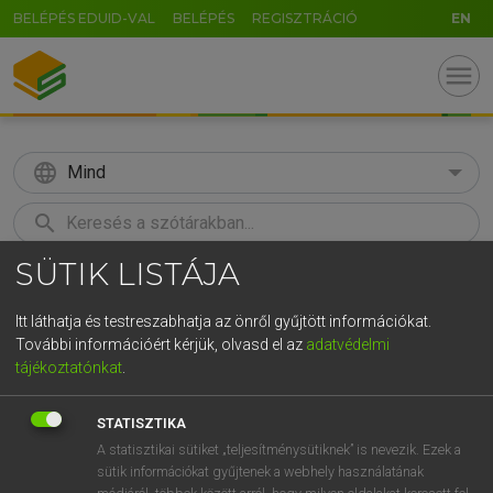
BELÉPÉS EDUID-VAL
BELÉPÉS
REGISZTRÁCIÓ
EN
menu
language
Mind
search
SÜTIK LISTÁJA
GR
KERESÉS
5
6
7
8
9
ö
ü
ó
Itt láthatja és testreszabhatja az önről gyűjtött információkat.
További információért kérjük, olvasd el az
adatvédelmi
r
t
z
u
i
o
p
ő
ú
MAGAY TAMÁS
tájékoztatónkat
.
Angol−magyar szótár
g
h
j
k
l
é
á
ű
Ω
STATISZTIKA
v
b
n
m
,
.
-
AltGr
A statisztikai sütiket „teljesítménysütiknek” is nevezik. Ezek a
sütik információkat gyűjtenek a webhely használatának