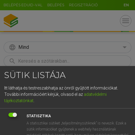
BELÉPÉS EDUID-VAL
BELÉPÉS
REGISZTRÁCIÓ
EN
menu
language
Mind
search
SÜTIK LISTÁJA
GR
KERESÉS
5
6
7
8
9
ö
ü
ó
Itt láthatja és testreszabhatja az önről gyűjtött információkat.
További információért kérjük, olvasd el az
adatvédelmi
r
t
z
u
i
o
p
ő
ú
MAGAY TAMÁS
tájékoztatónkat
.
Angol−magyar szótár
g
h
j
k
l
é
á
ű
Ω
STATISZTIKA
v
b
n
m
,
.
-
AltGr
A statisztikai sütiket „teljesítménysütiknek” is nevezik. Ezek a
sütik információkat gyűjtenek a webhely használatának