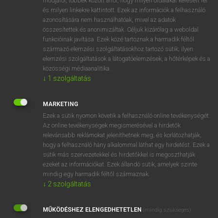
módjáról, többek között arról, hogy milyen oldalakat keresett fel
és milyen linkekre kattintott. Ezek az információk a felhasználó
VAN ELŐFIZETÉSED?
azonosítására nem használhatóak, mivel az adatok
összesítettek és anonimizáltak. Céljuk kizárólag a weboldal
Van előfizetésem a teljes szócikk megtekintéséhez.
funkcióinak javítása. Ezek közé tartoznak a harmadik féltől
származó elemzési szolgáltatásokhoz tartozó sütik; ilyen
BELÉPÉS
elemzési szolgáltatások a látogatóelemzések, a hőtérképek és a
közösségi médiaanalitika.
↓
1
szolgáltatás
MARKETING
Ezek a sütik nyomon követik a felhasználó online tevékenységét.
Az online tevékenységek megismerésével a hirdetők
NINCS ELŐFIZETÉSED?
relevánsabb reklámokat jeleníthetnek meg, és korlátozhatják,
Nincs regisztrációm és előfizetésem. A szótár 2 órás,
hogy a felhasználó hány alkalommal láthat egy hirdetést. Ezek a
díjmentes próbaverziójának elindításához regisztrálok és
sütik más szervezetekkel és hirdetőkkel is megoszthatják
belépek
.
ezeket az információkat. Ezek állandó sütik, amelyek szinte
mindig egy harmadik féltől származnak.
↓
2
szolgáltatás
REGISZTRÁCIÓ
MŰKÖDÉSHEZ ELENGEDHETETLEN
(mindig szükséges)