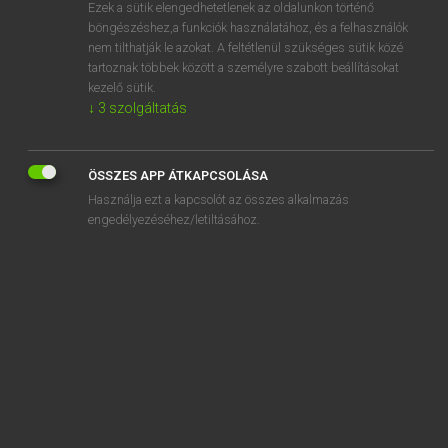
Ezek a sütik elengedhetetlenek az oldalunkon történő
böngészéshez,a funkciók használatához, és a felhasználók
nem tilthatják le azokat. A feltétlenül szükséges sütik közé
Magay Tamás
tartoznak többek között a személyre szabott beállításokat
ANGOL−MAGYAR SZÓTÁR
kezelő sütik.
↓
3
szolgáltatás
Kapcsolódó anyagok
expeditionary force
ÖSSZES APP ÁTKAPCSOLÁSA
expeditious
Használja ezt a kapcsolót az összes alkalmazás
expel
engedélyezéséhez/letiltásához.
expend
expendable
expenditure
expense
expense account
expensive