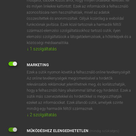
módjáról, többek között arról, hogy milyen oldalakat keresett fel
és milyen linkekre kattintott. Ezek az információk a felhasználó
VAN ELŐFIZETÉSED?
azonosítására nem használhatóak, mivel az adatok
összesítettek és anonimizáltak. Céljuk kizárólag a weboldal
Van előfizetésem a teljes szócikk megtekintéséhez.
funkcióinak javítása. Ezek közé tartoznak a harmadik féltől
származó elemzési szolgáltatásokhoz tartozó sütik; ilyen
BELÉPÉS
elemzési szolgáltatások a látogatóelemzések, a hőtérképek és a
közösségi médiaanalitika.
↓
1
szolgáltatás
MARKETING
Ezek a sütik nyomon követik a felhasználó online tevékenységét.
Az online tevékenységek megismerésével a hirdetők
NINCS ELŐFIZETÉSED?
relevánsabb reklámokat jeleníthetnek meg, és korlátozhatják,
Nincs regisztrációm és előfizetésem. A szótár 2 órás,
hogy a felhasználó hány alkalommal láthat egy hirdetést. Ezek a
díjmentes próbaverziójának elindításához regisztrálok és
sütik más szervezetekkel és hirdetőkkel is megoszthatják
belépek
.
ezeket az információkat. Ezek állandó sütik, amelyek szinte
mindig egy harmadik féltől származnak.
↓
2
szolgáltatás
REGISZTRÁCIÓ
MŰKÖDÉSHEZ ELENGEDHETETLEN
(mindig szükséges)