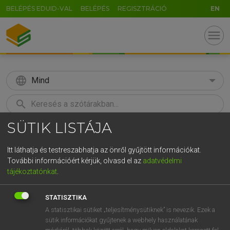
BELÉPÉS EDUID-VAL
BELÉPÉS
REGISZTRÁCIÓ
EN
menu
language
Mind
search
SÜTIK LISTÁJA
GR
KERESÉS
5
6
7
8
9
ö
ü
ó
Itt láthatja és testreszabhatja az önről gyűjtött információkat.
További információért kérjük, olvasd el az
adatvédelmi
r
t
z
u
i
o
p
ő
ú
MAGAY TAMÁS
tájékoztatónkat
.
Angol−magyar szótár
g
h
j
k
l
é
á
ű
Ω
STATISZTIKA
v
b
n
m
,
.
-
AltGr
A statisztikai sütiket „teljesítménysütiknek” is nevezik. Ezek a
sütik információkat gyűjtenek a webhely használatának