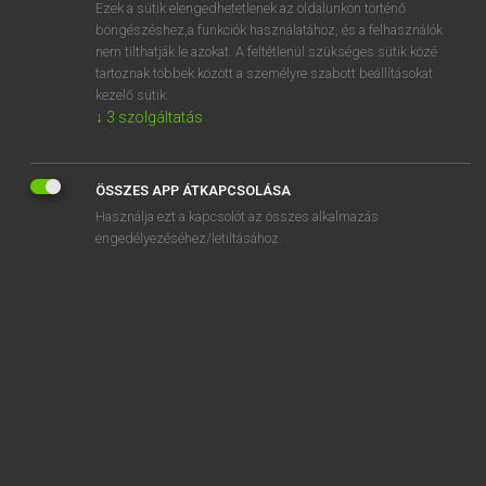
Ezek a sütik elengedhetetlenek az oldalunkon történő
böngészéshez,a funkciók használatához, és a felhasználók
nem tilthatják le azokat. A feltétlenül szükséges sütik közé
Magay Tamás
tartoznak többek között a személyre szabott beállításokat
ANGOL−MAGYAR SZÓTÁR
kezelő sütik.
↓
3
szolgáltatás
Kapcsolódó anyagok
Eustachian tube
ÖSSZES APP ÁTKAPCSOLÁSA
Euston Station
Használja ezt a kapcsolót az összes alkalmazás
euthanasia
engedélyezéséhez/letiltásához.
euthanize
EU, the
Eva
evacuate
evacuation
evacuee