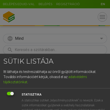
BELÉPÉS EDUID-VAL
BELÉPÉS
REGISZTRÁCIÓ
EN
menu
language
Mind
search
SÜTIK LISTÁJA
GR
KERESÉS
5
6
7
8
9
ö
ü
ó
Itt láthatja és testreszabhatja az önről gyűjtött információkat.
További információért kérjük, olvasd el az
adatvédelmi
r
t
z
u
i
o
p
ő
ú
MAGAY TAMÁS
tájékoztatónkat
.
Angol−magyar szótár
g
h
j
k
l
é
á
ű
Ω
STATISZTIKA
v
b
n
m
,
.
-
AltGr
A statisztikai sütiket „teljesítménysütiknek” is nevezik. Ezek a
sütik információkat gyűjtenek a webhely használatának