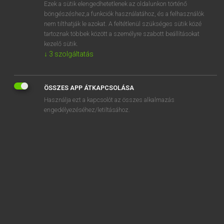
Ezek a sütik elengedhetetlenek az oldalunkon történő
böngészéshez,a funkciók használatához, és a felhasználók
nem tilthatják le azokat. A feltétlenül szükséges sütik közé
Magay Tamás
tartoznak többek között a személyre szabott beállításokat
ANGOL−MAGYAR SZÓTÁR
kezelő sütik.
↓
3
szolgáltatás
Kapcsolódó anyagok
elitism
ÖSSZES APP ÁTKAPCSOLÁSA
elitist
Használja ezt a kapcsolót az összes alkalmazás
elixir
engedélyezéséhez/letiltásához.
Eliza
Elizabethan
elk
ell
Ella
Ellen