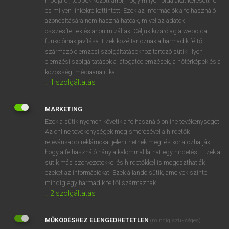
módjáról, többek között arról, hogy milyen oldalakat keresett fel
és milyen linkekre kattintott. Ezek az információk a felhasználó
VAN ELŐFIZETÉSED?
azonosítására nem használhatóak, mivel az adatok
összesítettek és anonimizáltak. Céljuk kizárólag a weboldal
Van előfizetésem a teljes szócikk megtekintéséhez.
funkcióinak javítása. Ezek közé tartoznak a harmadik féltől
származó elemzési szolgáltatásokhoz tartozó sütik; ilyen
BELÉPÉS
elemzési szolgáltatások a látogatóelemzések, a hőtérképek és a
közösségi médiaanalitika.
↓
1
szolgáltatás
MARKETING
Ezek a sütik nyomon követik a felhasználó online tevékenységét.
Az online tevékenységek megismerésével a hirdetők
NINCS ELŐFIZETÉSED?
relevánsabb reklámokat jeleníthetnek meg, és korlátozhatják,
Nincs regisztrációm és előfizetésem. A szótár 2 órás,
hogy a felhasználó hány alkalommal láthat egy hirdetést. Ezek a
díjmentes próbaverziójának elindításához regisztrálok és
sütik más szervezetekkel és hirdetőkkel is megoszthatják
belépek
.
ezeket az információkat. Ezek állandó sütik, amelyek szinte
mindig egy harmadik féltől származnak.
↓
2
szolgáltatás
REGISZTRÁCIÓ
MŰKÖDÉSHEZ ELENGEDHETETLEN
(mindig szükséges)