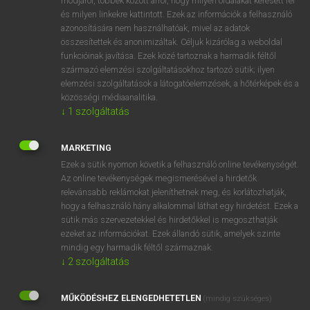
módjáról, többek között arról, hogy milyen oldalakat keresett fel
és milyen linkekre kattintott. Ezek az információk a felhasználó
VAN ELŐFIZETÉSED?
azonosítására nem használhatóak, mivel az adatok
összesítettek és anonimizáltak. Céljuk kizárólag a weboldal
Van előfizetésem a teljes szócikk megtekintéséhez.
funkcióinak javítása. Ezek közé tartoznak a harmadik féltől
származó elemzési szolgáltatásokhoz tartozó sütik; ilyen
BELÉPÉS
elemzési szolgáltatások a látogatóelemzések, a hőtérképek és a
közösségi médiaanalitika.
↓
1
szolgáltatás
MARKETING
Ezek a sütik nyomon követik a felhasználó online tevékenységét.
Az online tevékenységek megismerésével a hirdetők
NINCS ELŐFIZETÉSED?
relevánsabb reklámokat jeleníthetnek meg, és korlátozhatják,
Nincs regisztrációm és előfizetésem. A szótár 2 órás,
hogy a felhasználó hány alkalommal láthat egy hirdetést. Ezek a
díjmentes próbaverziójának elindításához regisztrálok és
sütik más szervezetekkel és hirdetőkkel is megoszthatják
belépek
.
ezeket az információkat. Ezek állandó sütik, amelyek szinte
mindig egy harmadik féltől származnak.
↓
2
szolgáltatás
REGISZTRÁCIÓ
MŰKÖDÉSHEZ ELENGEDHETETLEN
(mindig szükséges)