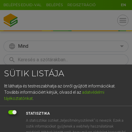
BELÉPÉS EDUID-VAL
BELÉPÉS
REGISZTRÁCIÓ
EN
menu
language
Mind
search
SÜTIK LISTÁJA
GR
KERESÉS
5
6
7
8
9
ö
ü
ó
Itt láthatja és testreszabhatja az önről gyűjtött információkat.
További információért kérjük, olvasd el az
adatvédelmi
r
t
z
u
i
o
p
ő
ú
MAGAY TAMÁS
tájékoztatónkat
.
Angol−magyar szótár
g
h
j
k
l
é
á
ű
Ω
STATISZTIKA
v
b
n
m
,
.
-
AltGr
A statisztikai sütiket „teljesítménysütiknek” is nevezik. Ezek a
sütik információkat gyűjtenek a webhely használatának