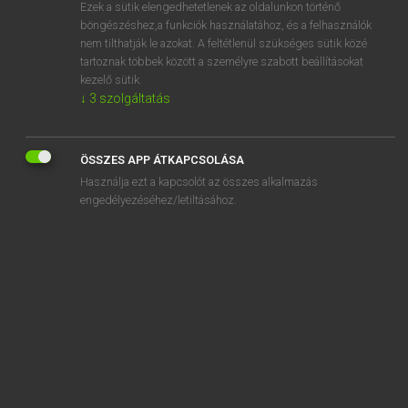
Ezek a sütik elengedhetetlenek az oldalunkon történő
böngészéshez,a funkciók használatához, és a felhasználók
nem tilthatják le azokat. A feltétlenül szükséges sütik közé
Magay Tamás
tartoznak többek között a személyre szabott beállításokat
ANGOL−MAGYAR SZÓTÁR
kezelő sütik.
↓
3
szolgáltatás
Kapcsolódó anyagok
elation
ÖSSZES APP ÁTKAPCSOLÁSA
elbow
Használja ezt a kapcsolót az összes alkalmazás
elbow grease
engedélyezéséhez/letiltásához.
elbow rest
elbow room
elder
elderberry
elderly
elder statesman