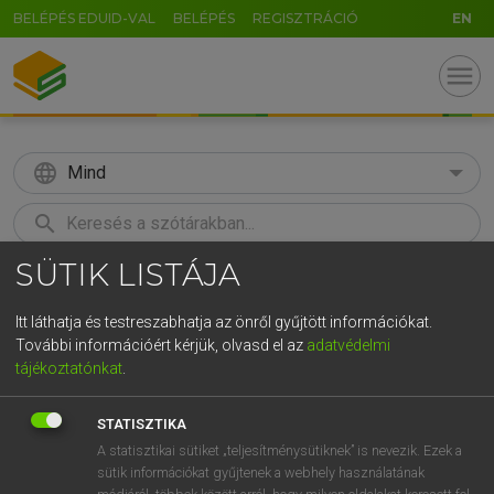
BELÉPÉS EDUID-VAL
BELÉPÉS
REGISZTRÁCIÓ
EN
menu
language
Mind
search
SÜTIK LISTÁJA
GR
KERESÉS
5
6
7
8
9
ö
ü
ó
Itt láthatja és testreszabhatja az önről gyűjtött információkat.
További információért kérjük, olvasd el az
adatvédelmi
r
t
z
u
i
o
p
ő
ú
MAGAY TAMÁS
tájékoztatónkat
.
Angol−magyar szótár
g
h
j
k
l
é
á
ű
Ω
STATISZTIKA
v
b
n
m
,
.
-
AltGr
A statisztikai sütiket „teljesítménysütiknek” is nevezik. Ezek a
sütik információkat gyűjtenek a webhely használatának