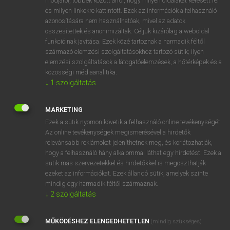
módjáról, többek között arról, hogy milyen oldalakat keresett fel
és milyen linkekre kattintott. Ezek az információk a felhasználó
VAN ELŐFIZETÉSED?
azonosítására nem használhatóak, mivel az adatok
összesítettek és anonimizáltak. Céljuk kizárólag a weboldal
Van előfizetésem a teljes szócikk megtekintéséhez.
funkcióinak javítása. Ezek közé tartoznak a harmadik féltől
származó elemzési szolgáltatásokhoz tartozó sütik; ilyen
BELÉPÉS
elemzési szolgáltatások a látogatóelemzések, a hőtérképek és a
közösségi médiaanalitika.
↓
1
szolgáltatás
MARKETING
Ezek a sütik nyomon követik a felhasználó online tevékenységét.
Az online tevékenységek megismerésével a hirdetők
NINCS ELŐFIZETÉSED?
relevánsabb reklámokat jeleníthetnek meg, és korlátozhatják,
Nincs regisztrációm és előfizetésem. A szótár 2 órás,
hogy a felhasználó hány alkalommal láthat egy hirdetést. Ezek a
díjmentes próbaverziójának elindításához regisztrálok és
sütik más szervezetekkel és hirdetőkkel is megoszthatják
belépek
.
ezeket az információkat. Ezek állandó sütik, amelyek szinte
mindig egy harmadik féltől származnak.
↓
2
szolgáltatás
REGISZTRÁCIÓ
MŰKÖDÉSHEZ ELENGEDHETETLEN
(mindig szükséges)