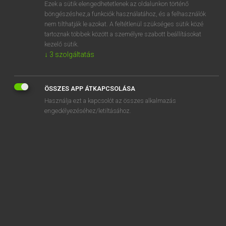
Ezek a sütik elengedhetetlenek az oldalunkon történő
böngészéshez,a funkciók használatához, és a felhasználók
nem tilthatják le azokat. A feltétlenül szükséges sütik közé
Magay Tamás
tartoznak többek között a személyre szabott beállításokat
ANGOL−MAGYAR SZÓTÁR
kezelő sütik.
↓
3
szolgáltatás
Kapcsolódó anyagok
drug squad
ÖSSZES APP ÁTKAPCSOLÁSA
drugstore
Használja ezt a kapcsolót az összes alkalmazás
drug up
engedélyezéséhez/letiltásához.
druid
drum
drumbeat
drum into
drum kit
drum machine