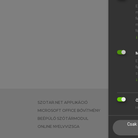
E
m
f
m
f
↓
M
E
f
s
↓
Ö
SZOTAR.NET APPLIKÁCIÓ
EGYÉNI FEL
H
MICROSOFT OFFICE BŐVÍTMÉNY
TANULÓKNA
BEÉPÜLŐ SZÓTÁRMODUL
OKTATÁSI I
Csak 
ONLINE NYELVVIZSGA
VÁLLALATI 