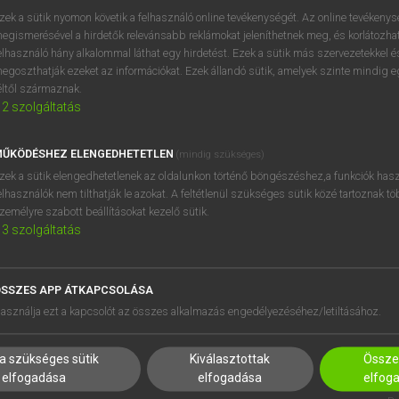
próbaverziójának elindítás
zek a sütik nyomon követik a felhasználó online tevékenységét. Az online tevékeny
BELÉPÉS
regisztrálok és
belépek
.
egismerésével a hirdetők relevánsabb reklámokat jeleníthetnek meg, és korlátozhat
elhasználó hány alkalommal láthat egy hirdetést. Ezek a sütik más szervezetekkel és
egoszthatják ezeket az információkat. Ezek állandó sütik, amelyek szinte mindig 
REGISZTRÁCIÓ
éltől származnak.
2
szolgáltatás
ŰKÖDÉSHEZ ELENGEDHETETLEN
(mindig szükséges)
zek a sütik elengedhetetlenek az oldalunkon történő böngészéshez,a funkciók hasz
elhasználók nem tilthatják le azokat. A feltétlenül szükséges sütik közé tartoznak t
zemélyre szabott beállításokat kezelő sütik.
3
szolgáltatás
SSZES APP ÁTKAPCSOLÁSA
HASZNÁLÓKNAK
SÚGÓ
asználja ezt a kapcsolót az összes alkalmazás engedélyezéséhez/letiltásához.
K
RÓLUNK
NTÉZMÉNYEKNEK
ELÉRHETŐSÉG
a szükséges sütik
Kiválasztottak
Összes
MEGOLDÁSOK
SÜTI BEÁLLÍTÁSOK
elfogadása
elfogadása
elfog