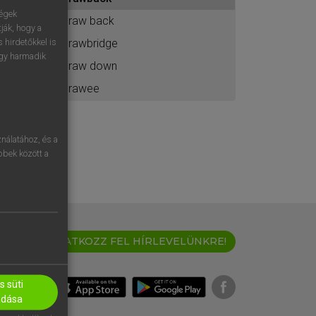
ához
ségek
draw back
ják, hogy a
drawbridge
 hirdetőkkel is
egy harmadik
draw down
drawee
nálatához, és a
öbbek között a
IRATKOZZ FEL HÍRLEVELÜNKRE!
 süti
adása