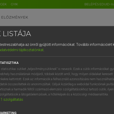
ÉGEK
GYIK
BELÉPÉS EDUID-V
ELŐZMÉNYEK
 LISTÁJA
és testreszabhatja az önről gyűjtött információkat.
További információért k
HU
DE
CN
FR
ES
IT
NL
RU
GR
adatvédelmi tájékoztatónkat
.
Y TAMÁS
1
2
3
4
5
6
7
8
9
l−magyar szótár
TATISZTIKA
q
w
e
r
t
z
u
i
 statisztikai sütiket „teljesítménysütiknek” is nevezik. Ezek a sütik információkat gy
ebhely használatának módjáról, többek között arról, hogy milyen oldalakat keresett 
a
s
d
f
g
h
j
k
l
é
inkekre kattintott. Ezek az információk a felhasználó azonosítására nem használható
datok összesítettek és anonimizáltak. Céljuk kizárólag a weboldal funkcióinak javít
í
y
x
c
v
b
n
m
,
.
artoznak a harmadik féltől származó elemzési szolgáltatásokhoz tartozó sütik; ilye
zolgáltatások a látogatóelemzések, a hőtérképek és a közösségi médiaanalitika.
VAN ELŐFIZETÉSED?
NINCS ELŐFIZETÉSED
1
szolgáltatás
előfizetésem a teljes szócikk
Nincs regisztrációm és előfiz
megtekintéséhez.
A szótár 2 órás, díjmente
MARKETING