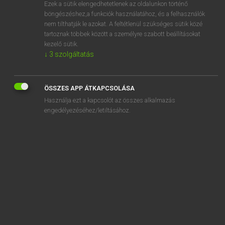
Ezek a sütik elengedhetetlenek az oldalunkon történő
böngészéshez,a funkciók használatához, és a felhasználók
nem tilthatják le azokat. A feltétlenül szükséges sütik közé
Magay Tamás
tartoznak többek között a személyre szabott beállításokat
ANGOL−MAGYAR SZÓTÁR
kezelő sütik.
↓
3
szolgáltatás
Kapcsolódó anyagok
draughtsman
ÖSSZES APP ÁTKAPCSOLÁSA
draughtsmanship
Használja ezt a kapcsolót az összes alkalmazás
draughtsperson
engedélyezéséhez/letiltásához.
draughtswoman
draughty
Dravidian
draw
draw across
draw aside