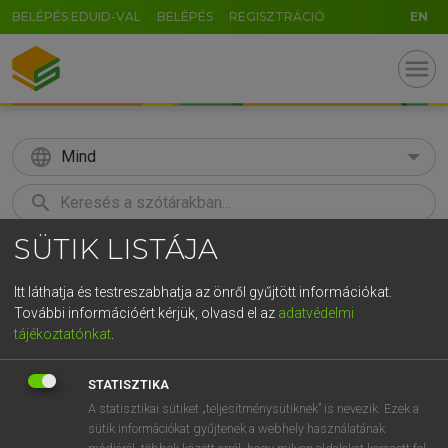
BELÉPÉS EDUID-VAL
BELÉPÉS
REGISZTRÁCIÓ
EN
menu
language
Mind
search
SÜTIK LISTÁJA
GR
KERESÉS
5
6
7
8
9
ö
ü
ó
Itt láthatja és testreszabhatja az önről gyűjtött információkat.
További információért kérjük, olvasd el az
adatvédelmi
r
t
z
u
i
o
p
ő
ú
MAGAY TAMÁS
tájékoztatónkat
.
Angol−magyar szótár
g
h
j
k
l
é
á
ű
Ω
STATISZTIKA
v
b
n
m
,
.
-
AltGr
A statisztikai sütiket „teljesítménysütiknek” is nevezik. Ezek a
sütik információkat gyűjtenek a webhely használatának