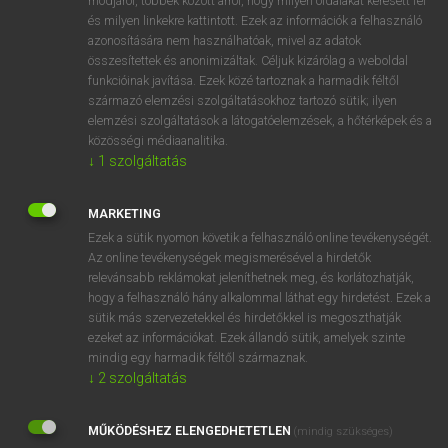
módjáról, többek között arról, hogy milyen oldalakat keresett fel
és milyen linkekre kattintott. Ezek az információk a felhasználó
VAN ELŐFIZETÉSED?
azonosítására nem használhatóak, mivel az adatok
összesítettek és anonimizáltak. Céljuk kizárólag a weboldal
Van előfizetésem a teljes szócikk megtekintéséhez.
funkcióinak javítása. Ezek közé tartoznak a harmadik féltől
származó elemzési szolgáltatásokhoz tartozó sütik; ilyen
BELÉPÉS
elemzési szolgáltatások a látogatóelemzések, a hőtérképek és a
közösségi médiaanalitika.
↓
1
szolgáltatás
MARKETING
Ezek a sütik nyomon követik a felhasználó online tevékenységét.
Az online tevékenységek megismerésével a hirdetők
NINCS ELŐFIZETÉSED?
relevánsabb reklámokat jeleníthetnek meg, és korlátozhatják,
Nincs regisztrációm és előfizetésem. A szótár 2 órás,
hogy a felhasználó hány alkalommal láthat egy hirdetést. Ezek a
díjmentes próbaverziójának elindításához regisztrálok és
sütik más szervezetekkel és hirdetőkkel is megoszthatják
belépek
.
ezeket az információkat. Ezek állandó sütik, amelyek szinte
mindig egy harmadik féltől származnak.
↓
2
szolgáltatás
REGISZTRÁCIÓ
MŰKÖDÉSHEZ ELENGEDHETETLEN
(mindig szükséges)