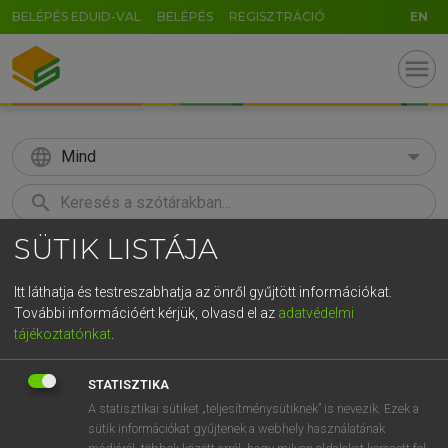
BELÉPÉS EDUID-VAL
BELÉPÉS
REGISZTRÁCIÓ
EN
menu
language
Mind
search
SÜTIK LISTÁJA
GR
KERESÉS
5
6
7
8
9
ö
ü
ó
Itt láthatja és testreszabhatja az önről gyűjtött információkat.
További információért kérjük, olvasd el az
adatvédelmi
r
t
z
u
i
o
p
ő
ú
MAGAY TAMÁS
tájékoztatónkat
.
Angol−magyar szótár
g
h
j
k
l
é
á
ű
Ω
STATISZTIKA
v
b
n
m
,
.
-
AltGr
A statisztikai sütiket „teljesítménysütiknek” is nevezik. Ezek a
sütik információkat gyűjtenek a webhely használatának