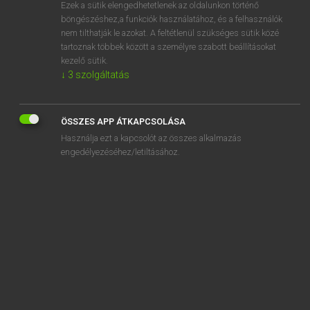
Ezek a sütik elengedhetetlenek az oldalunkon történő
böngészéshez,a funkciók használatához, és a felhasználók
nem tilthatják le azokat. A feltétlenül szükséges sütik közé
Magay Tamás
tartoznak többek között a személyre szabott beállításokat
ANGOL−MAGYAR SZÓTÁR
kezelő sütik.
↓
3
szolgáltatás
Kapcsolódó anyagok
discriminatory
ÖSSZES APP ÁTKAPCSOLÁSA
discursive
Használja ezt a kapcsolót az összes alkalmazás
discus
engedélyezéséhez/letiltásához.
discuss
discussion
discussion group
discussion list
disdain
disdainful