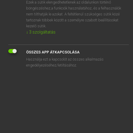
Ezek a sütik elengedhetetlenek az oldalunkon történő
böngészéshez,a funkciók használatához, és a felhasználók
nem tilthatják le azokat. A feltétlenül szükséges sütik közé
Magay Tamás
tartoznak többek között a személyre szabott beállításokat
ANGOL−MAGYAR SZÓTÁR
kezelő sütik.
↓
3
szolgáltatás
Kapcsolódó anyagok
DG
ÖSSZES APP ÁTKAPCSOLÁSA
Dhaka
Használja ezt a kapcsolót az összes alkalmazás
dhal
engedélyezéséhez/letiltásához.
dharma
dhoti
DHSS
dhurrie
Di
DI