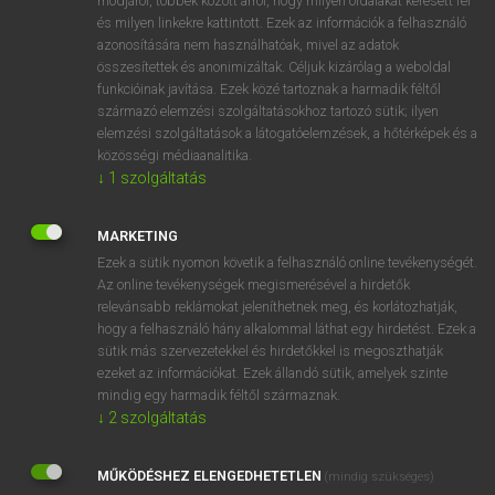
módjáról, többek között arról, hogy milyen oldalakat keresett fel
és milyen linkekre kattintott. Ezek az információk a felhasználó
VAN ELŐFIZETÉSED?
azonosítására nem használhatóak, mivel az adatok
összesítettek és anonimizáltak. Céljuk kizárólag a weboldal
Van előfizetésem a teljes szócikk megtekintéséhez.
funkcióinak javítása. Ezek közé tartoznak a harmadik féltől
származó elemzési szolgáltatásokhoz tartozó sütik; ilyen
BELÉPÉS
elemzési szolgáltatások a látogatóelemzések, a hőtérképek és a
közösségi médiaanalitika.
↓
1
szolgáltatás
MARKETING
Ezek a sütik nyomon követik a felhasználó online tevékenységét.
Az online tevékenységek megismerésével a hirdetők
NINCS ELŐFIZETÉSED?
relevánsabb reklámokat jeleníthetnek meg, és korlátozhatják,
Nincs regisztrációm és előfizetésem. A szótár 2 órás,
hogy a felhasználó hány alkalommal láthat egy hirdetést. Ezek a
díjmentes próbaverziójának elindításához regisztrálok és
sütik más szervezetekkel és hirdetőkkel is megoszthatják
belépek
.
ezeket az információkat. Ezek állandó sütik, amelyek szinte
mindig egy harmadik féltől származnak.
↓
2
szolgáltatás
REGISZTRÁCIÓ
MŰKÖDÉSHEZ ELENGEDHETETLEN
(mindig szükséges)