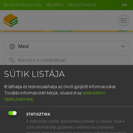
BELÉPÉS EDUID-VAL
BELÉPÉS
REGISZTRÁCIÓ
EN
menu
language
Mind
search
SÜTIK LISTÁJA
GR
KERESÉS
5
6
7
8
9
ö
ü
ó
Itt láthatja és testreszabhatja az önről gyűjtött információkat.
További információért kérjük, olvasd el az
adatvédelmi
r
t
z
u
i
o
p
ő
ú
MAGAY TAMÁS
tájékoztatónkat
.
Angol−magyar szótár
g
h
j
k
l
é
á
ű
Ω
STATISZTIKA
v
b
n
m
,
.
-
AltGr
A statisztikai sütiket „teljesítménysütiknek” is nevezik. Ezek a
sütik információkat gyűjtenek a webhely használatának