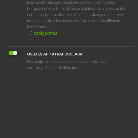
Ezek a sütik elengedhetetlenek az oldalunkon történő
böngészéshez,a funkciók használatához, és a felhasználók
nem tilthatják le azokat. A feltétlenül szükséges sütik közé
Magay Tamás
tartoznak többek között a személyre szabott beállításokat
ANGOL−MAGYAR SZÓTÁR
kezelő sütik.
↓
3
szolgáltatás
Kapcsolódó anyagok
dewdrop
ÖSSZES APP ÁTKAPCSOLÁSA
dewfall
Használja ezt a kapcsolót az összes alkalmazás
dewlap
engedélyezéséhez/letiltásához.
dewy
dewy-eyed
dexterity
dexterous
dextrose
dextrous