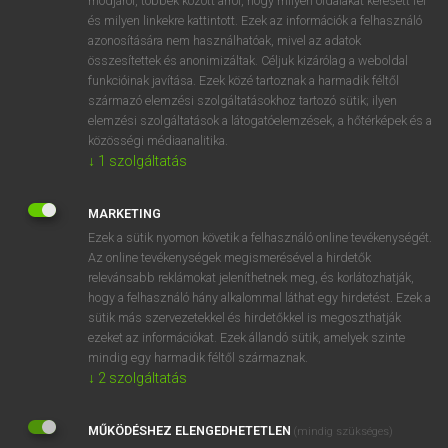
módjáról, többek között arról, hogy milyen oldalakat keresett fel
és milyen linkekre kattintott. Ezek az információk a felhasználó
VAN ELŐFIZETÉSED?
azonosítására nem használhatóak, mivel az adatok
összesítettek és anonimizáltak. Céljuk kizárólag a weboldal
Van előfizetésem a teljes szócikk megtekintéséhez.
funkcióinak javítása. Ezek közé tartoznak a harmadik féltől
származó elemzési szolgáltatásokhoz tartozó sütik; ilyen
BELÉPÉS
elemzési szolgáltatások a látogatóelemzések, a hőtérképek és a
közösségi médiaanalitika.
↓
1
szolgáltatás
MARKETING
Ezek a sütik nyomon követik a felhasználó online tevékenységét.
Az online tevékenységek megismerésével a hirdetők
NINCS ELŐFIZETÉSED?
relevánsabb reklámokat jeleníthetnek meg, és korlátozhatják,
Nincs regisztrációm és előfizetésem. A szótár 2 órás,
hogy a felhasználó hány alkalommal láthat egy hirdetést. Ezek a
díjmentes próbaverziójának elindításához regisztrálok és
sütik más szervezetekkel és hirdetőkkel is megoszthatják
belépek
.
ezeket az információkat. Ezek állandó sütik, amelyek szinte
mindig egy harmadik féltől származnak.
↓
2
szolgáltatás
REGISZTRÁCIÓ
MŰKÖDÉSHEZ ELENGEDHETETLEN
(mindig szükséges)