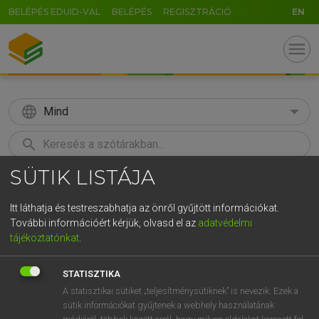
BELÉPÉS EDUID-VAL
BELÉPÉS
REGISZTRÁCIÓ
EN
menu
language
Mind
search
SÜTIK LISTÁJA
GR
KERESÉS
5
6
7
8
9
ö
ü
ó
Itt láthatja és testreszabhatja az önről gyűjtött információkat.
További információért kérjük, olvasd el az
adatvédelmi
r
t
z
u
i
o
p
ő
ú
MAGAY TAMÁS
tájékoztatónkat
.
Angol−magyar szótár
g
h
j
k
l
é
á
ű
Ω
STATISZTIKA
v
b
n
m
,
.
-
AltGr
A statisztikai sütiket „teljesítménysütiknek” is nevezik. Ezek a
sütik információkat gyűjtenek a webhely használatának