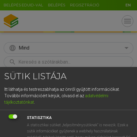
BELÉPÉS EDUID-VAL
BELÉPÉS
REGISZTRÁCIÓ
EN
menu
language
Mind
search
SÜTIK LISTÁJA
GR
KERESÉS
5
6
7
8
9
ö
ü
ó
Itt láthatja és testreszabhatja az önről gyűjtött információkat.
További információért kérjük, olvasd el az
adatvédelmi
r
t
z
u
i
o
p
ő
ú
MAGAY TAMÁS
tájékoztatónkat
.
Angol−magyar szótár
g
h
j
k
l
é
á
ű
Ω
STATISZTIKA
v
b
n
m
,
.
-
AltGr
A statisztikai sütiket „teljesítménysütiknek” is nevezik. Ezek a
sütik információkat gyűjtenek a webhely használatának