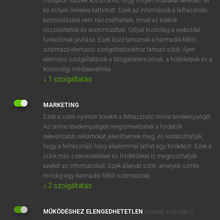
módjáról, többek között arról, hogy milyen oldalakat keresett fel
és milyen linkekre kattintott. Ezek az információk a felhasználó
VAN ELŐFIZETÉSED?
azonosítására nem használhatóak, mivel az adatok
összesítettek és anonimizáltak. Céljuk kizárólag a weboldal
Van előfizetésem a teljes szócikk megtekintéséhez.
funkcióinak javítása. Ezek közé tartoznak a harmadik féltől
származó elemzési szolgáltatásokhoz tartozó sütik; ilyen
BELÉPÉS
elemzési szolgáltatások a látogatóelemzések, a hőtérképek és a
közösségi médiaanalitika.
↓
1
szolgáltatás
MARKETING
Ezek a sütik nyomon követik a felhasználó online tevékenységét.
Az online tevékenységek megismerésével a hirdetők
NINCS ELŐFIZETÉSED?
relevánsabb reklámokat jeleníthetnek meg, és korlátozhatják,
Nincs regisztrációm és előfizetésem. A szótár 2 órás,
hogy a felhasználó hány alkalommal láthat egy hirdetést. Ezek a
díjmentes próbaverziójának elindításához regisztrálok és
sütik más szervezetekkel és hirdetőkkel is megoszthatják
belépek
.
ezeket az információkat. Ezek állandó sütik, amelyek szinte
mindig egy harmadik féltől származnak.
↓
2
szolgáltatás
REGISZTRÁCIÓ
MŰKÖDÉSHEZ ELENGEDHETETLEN
(mindig szükséges)