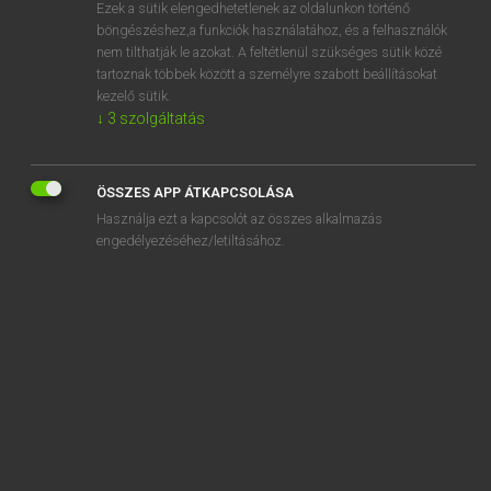
Ezek a sütik elengedhetetlenek az oldalunkon történő
böngészéshez,a funkciók használatához, és a felhasználók
nem tilthatják le azokat. A feltétlenül szükséges sütik közé
Magay Tamás
tartoznak többek között a személyre szabott beállításokat
ANGOL−MAGYAR SZÓTÁR
kezelő sütik.
↓
3
szolgáltatás
Kapcsolódó anyagok
dead heat
ÖSSZES APP ÁTKAPCSOLÁSA
dead language
Használja ezt a kapcsolót az összes alkalmazás
dead letter
engedélyezéséhez/letiltásához.
deadline
deadlock
deadlocked
dead loss
deadly
deadly nightshade