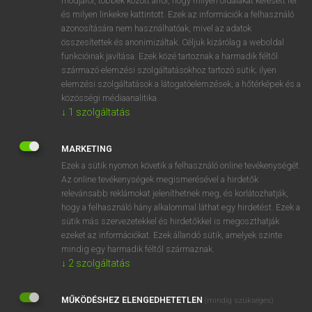
módjáról, többek között arról, hogy milyen oldalakat keresett fel
és milyen linkekre kattintott. Ezek az információk a felhasználó
VAN ELŐFIZETÉSED?
azonosítására nem használhatóak, mivel az adatok
összesítettek és anonimizáltak. Céljuk kizárólag a weboldal
Van előfizetésem a teljes szócikk megtekintéséhez.
funkcióinak javítása. Ezek közé tartoznak a harmadik féltől
származó elemzési szolgáltatásokhoz tartozó sütik; ilyen
BELÉPÉS
elemzési szolgáltatások a látogatóelemzések, a hőtérképek és a
közösségi médiaanalitika.
↓
1
szolgáltatás
MARKETING
Ezek a sütik nyomon követik a felhasználó online tevékenységét.
Az online tevékenységek megismerésével a hirdetők
NINCS ELŐFIZETÉSED?
relevánsabb reklámokat jeleníthetnek meg, és korlátozhatják,
Nincs regisztrációm és előfizetésem. A szótár 2 órás,
hogy a felhasználó hány alkalommal láthat egy hirdetést. Ezek a
díjmentes próbaverziójának elindításához regisztrálok és
sütik más szervezetekkel és hirdetőkkel is megoszthatják
belépek
.
ezeket az információkat. Ezek állandó sütik, amelyek szinte
mindig egy harmadik féltől származnak.
↓
2
szolgáltatás
REGISZTRÁCIÓ
MŰKÖDÉSHEZ ELENGEDHETETLEN
(mindig szükséges)