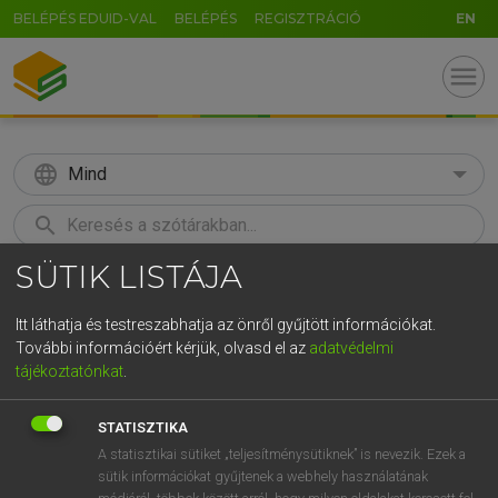
BELÉPÉS EDUID-VAL
BELÉPÉS
REGISZTRÁCIÓ
EN
menu
language
Mind
search
SÜTIK LISTÁJA
GR
KERESÉS
5
6
7
8
9
ö
ü
ó
Itt láthatja és testreszabhatja az önről gyűjtött információkat.
További információért kérjük, olvasd el az
adatvédelmi
r
t
z
u
i
o
p
ő
ú
MAGAY TAMÁS
tájékoztatónkat
.
Angol−magyar szótár
g
h
j
k
l
é
á
ű
Ω
STATISZTIKA
v
b
n
m
,
.
-
AltGr
A statisztikai sütiket „teljesítménysütiknek” is nevezik. Ezek a
sütik információkat gyűjtenek a webhely használatának