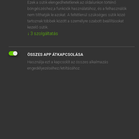
Ezek a sütik elengedhetetlenek az oldalunkon történő
böngészéshez,a funkciók használatához, és a felhasználók
nem tilthatják le azokat. A feltétlenül szükséges sütik közé
Magay Tamás
tartoznak többek között a személyre szabott beállításokat
ANGOL−MAGYAR SZÓTÁR
kezelő sütik.
↓
3
szolgáltatás
Kapcsolódó anyagok
dark
ÖSSZES APP ÁTKAPCSOLÁSA
Dark Ages, the
Használja ezt a kapcsolót az összes alkalmazás
dark chocolate
engedélyezéséhez/letiltásához.
darken
darkened
dark glasses
dark horse
darkie
darkling