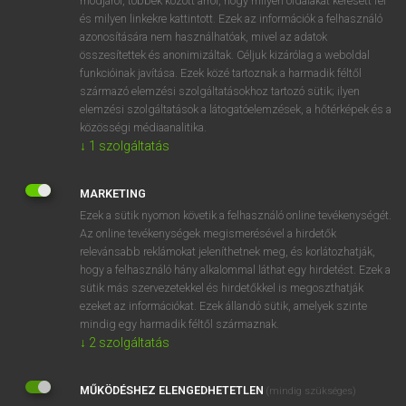
módjáról, többek között arról, hogy milyen oldalakat keresett fel
és milyen linkekre kattintott. Ezek az információk a felhasználó
VAN ELŐFIZETÉSED?
azonosítására nem használhatóak, mivel az adatok
összesítettek és anonimizáltak. Céljuk kizárólag a weboldal
Van előfizetésem a teljes szócikk megtekintéséhez.
funkcióinak javítása. Ezek közé tartoznak a harmadik féltől
származó elemzési szolgáltatásokhoz tartozó sütik; ilyen
BELÉPÉS
elemzési szolgáltatások a látogatóelemzések, a hőtérképek és a
közösségi médiaanalitika.
↓
1
szolgáltatás
MARKETING
Ezek a sütik nyomon követik a felhasználó online tevékenységét.
Az online tevékenységek megismerésével a hirdetők
NINCS ELŐFIZETÉSED?
relevánsabb reklámokat jeleníthetnek meg, és korlátozhatják,
Nincs regisztrációm és előfizetésem. A szótár 2 órás,
hogy a felhasználó hány alkalommal láthat egy hirdetést. Ezek a
díjmentes próbaverziójának elindításához regisztrálok és
sütik más szervezetekkel és hirdetőkkel is megoszthatják
belépek
.
ezeket az információkat. Ezek állandó sütik, amelyek szinte
mindig egy harmadik féltől származnak.
↓
2
szolgáltatás
REGISZTRÁCIÓ
MŰKÖDÉSHEZ ELENGEDHETETLEN
(mindig szükséges)