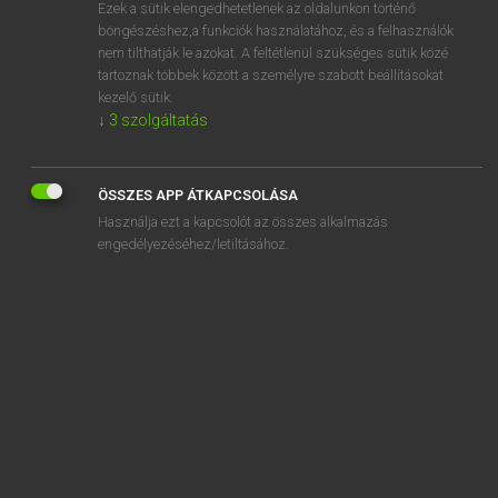
Ezek a sütik elengedhetetlenek az oldalunkon történő
böngészéshez,a funkciók használatához, és a felhasználók
nem tilthatják le azokat. A feltétlenül szükséges sütik közé
Magay Tamás
tartoznak többek között a személyre szabott beállításokat
ANGOL−MAGYAR SZÓTÁR
kezelő sütik.
↓
3
szolgáltatás
Kapcsolódó anyagok
cumulus
ÖSSZES APP ÁTKAPCSOLÁSA
cuneiform
Használja ezt a kapcsolót az összes alkalmazás
cunnilingus
engedélyezéséhez/letiltásához.
cunning
cunningly
cunt
cup
C.U.P.
cupboard