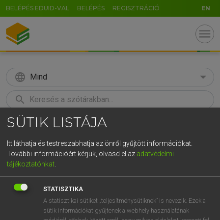
BELÉPÉS EDUID-VAL
BELÉPÉS
REGISZTRÁCIÓ
EN
menu
language
Mind
search
SÜTIK LISTÁJA
GR
KERESÉS
5
6
7
8
9
ö
ü
ó
Itt láthatja és testreszabhatja az önről gyűjtött információkat.
További információért kérjük, olvasd el az
adatvédelmi
r
t
z
u
i
o
p
ő
ú
MAGAY TAMÁS
tájékoztatónkat
.
Angol−magyar szótár
g
h
j
k
l
é
á
ű
Ω
STATISZTIKA
v
b
n
m
,
.
-
AltGr
A statisztikai sütiket „teljesítménysütiknek” is nevezik. Ezek a
sütik információkat gyűjtenek a webhely használatának