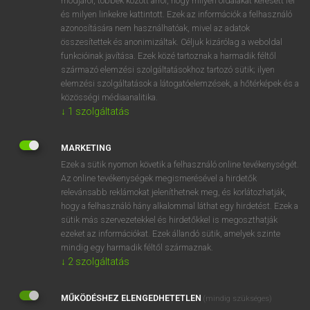
módjáról, többek között arról, hogy milyen oldalakat keresett fel
és milyen linkekre kattintott. Ezek az információk a felhasználó
VAN ELŐFIZETÉSED?
azonosítására nem használhatóak, mivel az adatok
összesítettek és anonimizáltak. Céljuk kizárólag a weboldal
Van előfizetésem a teljes szócikk megtekintéséhez.
funkcióinak javítása. Ezek közé tartoznak a harmadik féltől
származó elemzési szolgáltatásokhoz tartozó sütik; ilyen
BELÉPÉS
elemzési szolgáltatások a látogatóelemzések, a hőtérképek és a
közösségi médiaanalitika.
↓
1
szolgáltatás
MARKETING
Ezek a sütik nyomon követik a felhasználó online tevékenységét.
Az online tevékenységek megismerésével a hirdetők
NINCS ELŐFIZETÉSED?
relevánsabb reklámokat jeleníthetnek meg, és korlátozhatják,
Nincs regisztrációm és előfizetésem. A szótár 2 órás,
hogy a felhasználó hány alkalommal láthat egy hirdetést. Ezek a
díjmentes próbaverziójának elindításához regisztrálok és
sütik más szervezetekkel és hirdetőkkel is megoszthatják
belépek
.
ezeket az információkat. Ezek állandó sütik, amelyek szinte
mindig egy harmadik féltől származnak.
↓
2
szolgáltatás
REGISZTRÁCIÓ
MŰKÖDÉSHEZ ELENGEDHETETLEN
(mindig szükséges)