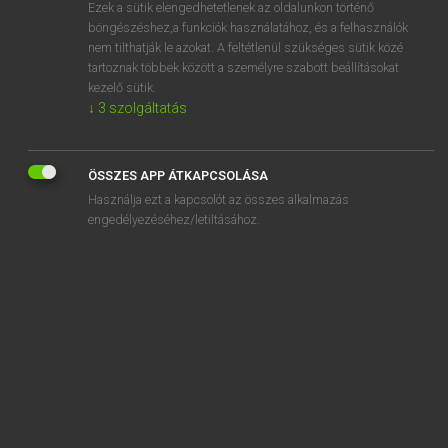
Ezek a sütik elengedhetetlenek az oldalunkon történő
böngészéshez,a funkciók használatához, és a felhasználók
nem tilthatják le azokat. A feltétlenül szükséges sütik közé
Magay Tamás
tartoznak többek között a személyre szabott beállításokat
ANGOL−MAGYAR SZÓTÁR
kezelő sütik.
↓
3
szolgáltatás
Kapcsolódó anyagok
cottage cheese
ÖSSZES APP ÁTKAPCSOLÁSA
cottage hospital
Használja ezt a kapcsolót az összes alkalmazás
cottage industry
engedélyezéséhez/letiltásához.
cottage loaf
cottage pie
cottager
cottaging
cotton
cotton ball