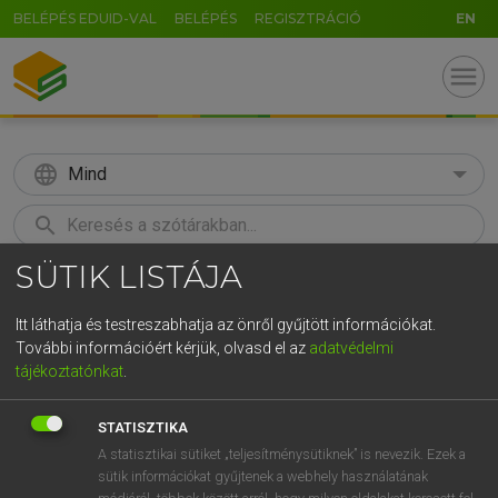
BELÉPÉS EDUID-VAL
BELÉPÉS
REGISZTRÁCIÓ
EN
menu
language
Mind
search
SÜTIK LISTÁJA
GR
KERESÉS
5
6
7
8
9
ö
ü
ó
Itt láthatja és testreszabhatja az önről gyűjtött információkat.
További információért kérjük, olvasd el az
adatvédelmi
r
t
z
u
i
o
p
ő
ú
MAGAY TAMÁS
tájékoztatónkat
.
Angol−magyar szótár
g
h
j
k
l
é
á
ű
Ω
STATISZTIKA
v
b
n
m
,
.
-
AltGr
A statisztikai sütiket „teljesítménysütiknek” is nevezik. Ezek a
sütik információkat gyűjtenek a webhely használatának