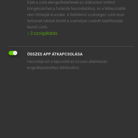
Ezek a sütik elengedhetetlenek az oldalunkon történő
böngészéshez,a funkciók használatához, és a felhasználók
nem tilthatják le azokat. A feltétlenül szükséges sütik közé
Lázár A. Péter, Varga György
tartoznak többek között a személyre szabott beállításokat
ANGOL−MAGYAR EGYETEMES NAGYSZÓTÁR
kezelő sütik.
↓
3
szolgáltatás
Kapcsolódó anyagok
bow out
ÖSSZES APP ÁTKAPCSOLÁSA
bow saw
Használja ezt a kapcsolót az összes alkalmazás
bowshot
engedélyezéséhez/letiltásához.
bow string
bow tie
bow tie graph
bow to
bow trap
bow window