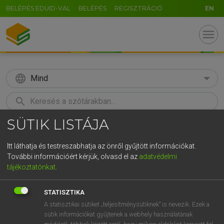
BELÉPÉS EDUID-VAL
BELÉPÉS
REGISZTRÁCIÓ
EN
menu
language
Mind
search
SÜTIK LISTÁJA
GR
KERESÉS
5
6
7
8
9
ö
ü
ó
Itt láthatja és testreszabhatja az önről gyűjtött információkat.
További információért kérjük, olvasd el az
adatvédelmi
r
t
z
u
i
o
p
ő
ú
LÁZÁR A. PÉTER, VARGA GYÖRGY
tájékoztatónkat
.
Angol−magyar egyetemes nagyszótár
g
h
j
k
l
é
á
ű
Ω
STATISZTIKA
v
b
n
m
,
.
-
AltGr
A statisztikai sütiket „teljesítménysütiknek” is nevezik. Ezek a
sütik információkat gyűjtenek a webhely használatának