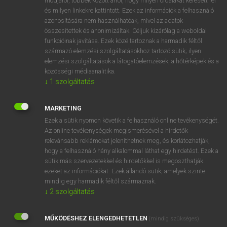
módjáról, többek között arról, hogy milyen oldalakat keresett fel
és milyen linkekre kattintott. Ezek az információk a felhasználó
VAN ELŐFIZETÉSED?
azonosítására nem használhatóak, mivel az adatok
összesítettek és anonimizáltak. Céljuk kizárólag a weboldal
Van előfizetésem a teljes szócikk megtekintéséhez.
funkcióinak javítása. Ezek közé tartoznak a harmadik féltől
származó elemzési szolgáltatásokhoz tartozó sütik; ilyen
BELÉPÉS
elemzési szolgáltatások a látogatóelemzések, a hőtérképek és a
közösségi médiaanalitika.
↓
1
szolgáltatás
MARKETING
Ezek a sütik nyomon követik a felhasználó online tevékenységét.
Az online tevékenységek megismerésével a hirdetők
NINCS ELŐFIZETÉSED?
relevánsabb reklámokat jeleníthetnek meg, és korlátozhatják,
Nincs regisztrációm és előfizetésem. A szótár 2 órás,
hogy a felhasználó hány alkalommal láthat egy hirdetést. Ezek a
díjmentes próbaverziójának elindításához regisztrálok és
sütik más szervezetekkel és hirdetőkkel is megoszthatják
belépek
.
ezeket az információkat. Ezek állandó sütik, amelyek szinte
mindig egy harmadik féltől származnak.
↓
2
szolgáltatás
REGISZTRÁCIÓ
MŰKÖDÉSHEZ ELENGEDHETETLEN
(mindig szükséges)