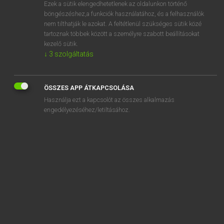
Ezek a sütik elengedhetetlenek az oldalunkon történő
böngészéshez,a funkciók használatához, és a felhasználók
nem tilthatják le azokat. A feltétlenül szükséges sütik közé
Lázár A. Péter, Varga György
tartoznak többek között a személyre szabott beállításokat
ANGOL−MAGYAR EGYETEMES NAGYSZÓTÁR
kezelő sütik.
↓
3
szolgáltatás
Kapcsolódó anyagok
bowlful
ÖSSZES APP ÁTKAPCSOLÁSA
bowline
Használja ezt a kapcsolót az összes alkalmazás
bowling
engedélyezéséhez/letiltásához.
bowling alley
bowling ball
bowling green
bowling pin
bowlo
bowl over