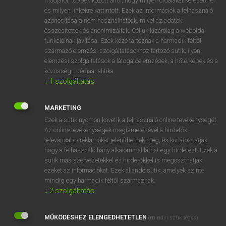
módjáról, többek között arról, hogy milyen oldalakat keresett fel
és milyen linkekre kattintott. Ezek az információk a felhasználó
VAN ELŐFIZETÉSED?
azonosítására nem használhatóak, mivel az adatok
összesítettek és anonimizáltak. Céljuk kizárólag a weboldal
Van előfizetésem a teljes szócikk megtekintéséhez.
funkcióinak javítása. Ezek közé tartoznak a harmadik féltől
származó elemzési szolgáltatásokhoz tartozó sütik; ilyen
BELÉPÉS
elemzési szolgáltatások a látogatóelemzések, a hőtérképek és a
közösségi médiaanalitika.
↓
1
szolgáltatás
MARKETING
Ezek a sütik nyomon követik a felhasználó online tevékenységét.
Az online tevékenységek megismerésével a hirdetők
NINCS ELŐFIZETÉSED?
relevánsabb reklámokat jeleníthetnek meg, és korlátozhatják,
Nincs regisztrációm és előfizetésem. A szótár 2 órás,
hogy a felhasználó hány alkalommal láthat egy hirdetést. Ezek a
díjmentes próbaverziójának elindításához regisztrálok és
sütik más szervezetekkel és hirdetőkkel is megoszthatják
belépek
.
ezeket az információkat. Ezek állandó sütik, amelyek szinte
mindig egy harmadik féltől származnak.
↓
2
szolgáltatás
REGISZTRÁCIÓ
MŰKÖDÉSHEZ ELENGEDHETETLEN
(mindig szükséges)