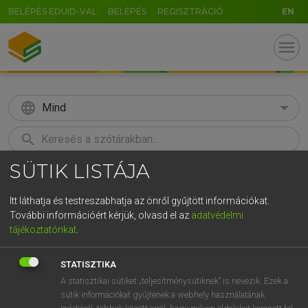
BELÉPÉS EDUID-VAL
BELÉPÉS
REGISZTRÁCIÓ
EN
menu
language
Mind
search
SÜTIK LISTÁJA
GR
KERESÉS
5
6
7
8
9
ö
ü
ó
Itt láthatja és testreszabhatja az önről gyűjtött információkat.
További információért kérjük, olvasd el az
adatvédelmi
r
t
z
u
i
o
p
ő
ú
LÁZÁR A. PÉTER, VARGA GYÖRGY
tájékoztatónkat
.
Angol−magyar egyetemes nagyszótár
g
h
j
k
l
é
á
ű
Ω
STATISZTIKA
v
b
n
m
,
.
-
AltGr
A statisztikai sütiket „teljesítménysütiknek” is nevezik. Ezek a
sütik információkat gyűjtenek a webhely használatának