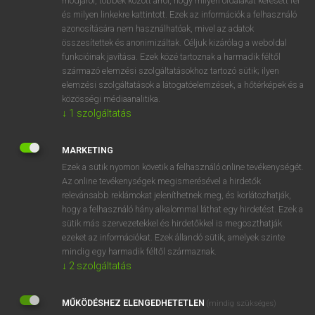
módjáról, többek között arról, hogy milyen oldalakat keresett fel
és milyen linkekre kattintott. Ezek az információk a felhasználó
VAN ELŐFIZETÉSED?
azonosítására nem használhatóak, mivel az adatok
összesítettek és anonimizáltak. Céljuk kizárólag a weboldal
Van előfizetésem a teljes szócikk megtekintéséhez.
funkcióinak javítása. Ezek közé tartoznak a harmadik féltől
származó elemzési szolgáltatásokhoz tartozó sütik; ilyen
BELÉPÉS
elemzési szolgáltatások a látogatóelemzések, a hőtérképek és a
közösségi médiaanalitika.
↓
1
szolgáltatás
MARKETING
Ezek a sütik nyomon követik a felhasználó online tevékenységét.
Az online tevékenységek megismerésével a hirdetők
NINCS ELŐFIZETÉSED?
relevánsabb reklámokat jeleníthetnek meg, és korlátozhatják,
Nincs regisztrációm és előfizetésem. A szótár 2 órás,
hogy a felhasználó hány alkalommal láthat egy hirdetést. Ezek a
díjmentes próbaverziójának elindításához regisztrálok és
sütik más szervezetekkel és hirdetőkkel is megoszthatják
belépek
.
ezeket az információkat. Ezek állandó sütik, amelyek szinte
mindig egy harmadik féltől származnak.
↓
2
szolgáltatás
REGISZTRÁCIÓ
MŰKÖDÉSHEZ ELENGEDHETETLEN
(mindig szükséges)