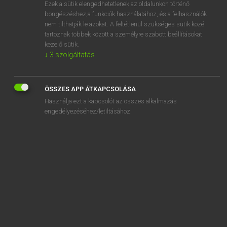
Ezek a sütik elengedhetetlenek az oldalunkon történő
böngészéshez,a funkciók használatához, és a felhasználók
nem tilthatják le azokat. A feltétlenül szükséges sütik közé
Lázár A. Péter, Varga György
tartoznak többek között a személyre szabott beállításokat
ANGOL−MAGYAR EGYETEMES NAGYSZÓTÁR
kezelő sütik.
↓
3
szolgáltatás
Kapcsolódó anyagok
offspring
ÖSSZES APP ÁTKAPCSOLÁSA
off-stage
Használja ezt a kapcsolót az összes alkalmazás
off-street
engedélyezéséhez/letiltásához.
off-the-cuff
off-the-grid
off-the-hook
off the peg
off-the-record
off-the-shelf