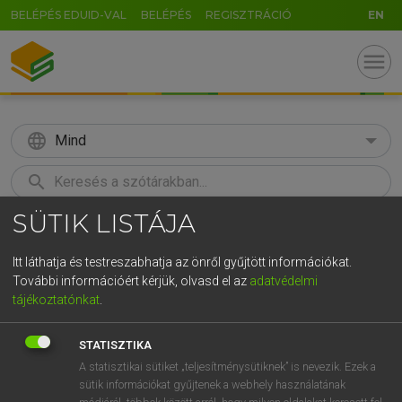
BELÉPÉS EDUID-VAL
BELÉPÉS
REGISZTRÁCIÓ
EN
menu
language
Mind
search
SÜTIK LISTÁJA
GR
KERESÉS
5
6
7
8
9
ö
ü
ó
Itt láthatja és testreszabhatja az önről gyűjtött információkat.
További információért kérjük, olvasd el az
adatvédelmi
r
t
z
u
i
o
p
ő
ú
LÁZÁR A. PÉTER, VARGA GYÖRGY
tájékoztatónkat
.
Angol−magyar egyetemes nagyszótár
g
h
j
k
l
é
á
ű
Ω
STATISZTIKA
v
b
n
m
,
.
-
AltGr
A statisztikai sütiket „teljesítménysütiknek” is nevezik. Ezek a
sütik információkat gyűjtenek a webhely használatának