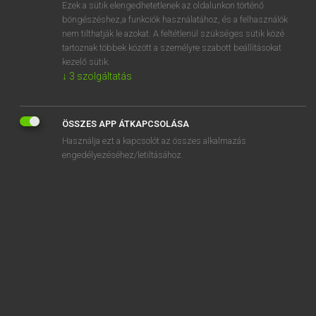
Ezek a sütik elengedhetetlenek az oldalunkon történő
böngészéshez,a funkciók használatához, és a felhasználók
nem tilthatják le azokat. A feltétlenül szükséges sütik közé
Lázár A. Péter, Varga György
tartoznak többek között a személyre szabott beállításokat
ANGOL−MAGYAR EGYETEMES NAGYSZÓTÁR
kezelő sütik.
↓
3
szolgáltatás
Kapcsolódó anyagok
climbing cactus
ÖSSZES APP ÁTKAPCSOLÁSA
climbing frame
Használja ezt a kapcsolót az összes alkalmazás
climbing iron
engedélyezéséhez/letiltásához.
climbing lane
climbing lily
climbing perch
climbing plant
climbing skins
climbing spur