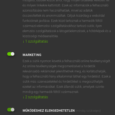
módjáról, többek között arról, hogy milyen oldalakat keresett fel
és milyen linkekre kattintott. Ezek az információk a felhasználó
VAN ELŐFIZETÉSED?
azonosítására nem használhatóak, mivel az adatok
összesítettek és anonimizáltak. Céljuk kizárólag a weboldal
Van előfizetésem a teljes szócikk megtekintéséhez.
funkcióinak javítása. Ezek közé tartoznak a harmadik féltől
származó elemzési szolgáltatásokhoz tartozó sütik; ilyen
BELÉPÉS
elemzési szolgáltatások a látogatóelemzések, a hőtérképek és a
közösségi médiaanalitika.
↓
1
szolgáltatás
MARKETING
Ezek a sütik nyomon követik a felhasználó online tevékenységét.
Az online tevékenységek megismerésével a hirdetők
NINCS ELŐFIZETÉSED?
relevánsabb reklámokat jeleníthetnek meg, és korlátozhatják,
Nincs regisztrációm és előfizetésem. A szótár 2 órás,
hogy a felhasználó hány alkalommal láthat egy hirdetést. Ezek a
díjmentes próbaverziójának elindításához regisztrálok és
sütik más szervezetekkel és hirdetőkkel is megoszthatják
belépek
.
ezeket az információkat. Ezek állandó sütik, amelyek szinte
mindig egy harmadik féltől származnak.
↓
2
szolgáltatás
REGISZTRÁCIÓ
MŰKÖDÉSHEZ ELENGEDHETETLEN
(mindig szükséges)