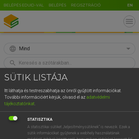
BELÉPÉS EDUID-VAL
BELÉPÉS
REGISZTRÁCIÓ
EN
menu
language
Mind
search
SÜTIK LISTÁJA
GR
KERESÉS
5
6
7
8
9
ö
ü
ó
Itt láthatja és testreszabhatja az önről gyűjtött információkat.
További információért kérjük, olvasd el az
adatvédelmi
r
t
z
u
i
o
p
ő
ú
LÁZÁR A. PÉTER, VARGA GYÖRGY
tájékoztatónkat
.
Angol−magyar egyetemes nagyszótár
g
h
j
k
l
é
á
ű
Ω
STATISZTIKA
v
b
n
m
,
.
-
AltGr
A statisztikai sütiket „teljesítménysütiknek” is nevezik. Ezek a
sütik információkat gyűjtenek a webhely használatának