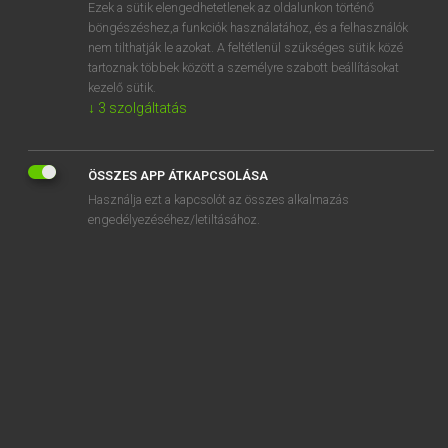
Ezek a sütik elengedhetetlenek az oldalunkon történő
böngészéshez,a funkciók használatához, és a felhasználók
nem tilthatják le azokat. A feltétlenül szükséges sütik közé
Lázár A. Péter, Varga György
tartoznak többek között a személyre szabott beállításokat
ANGOL−MAGYAR EGYETEMES NAGYSZÓTÁR
kezelő sütik.
↓
3
szolgáltatás
Kapcsolódó anyagok
So.
ÖSSZES APP ÁTKAPCSOLÁSA
s.o.
Használja ezt a kapcsolót az összes alkalmazás
soak
engedélyezéséhez/letiltásához.
soakage
soakaway
soaked
soaker
soak in
soaking