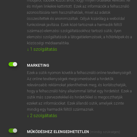
módjáról, többek között arról, hogy milyen oldalakat keresett fel
és milyen linkekre kattintott. Ezek az információk a felhasználó
VAN ELŐFIZETÉSED?
azonosítására nem használhatóak, mivel az adatok
összesítettek és anonimizáltak. Céljuk kizárólag a weboldal
Van előfizetésem a teljes szócikk megtekintéséhez.
funkcióinak javítása. Ezek közé tartoznak a harmadik féltől
származó elemzési szolgáltatásokhoz tartozó sütik; ilyen
BELÉPÉS
elemzési szolgáltatások a látogatóelemzések, a hőtérképek és a
közösségi médiaanalitika.
↓
1
szolgáltatás
MARKETING
Ezek a sütik nyomon követik a felhasználó online tevékenységét.
Az online tevékenységek megismerésével a hirdetők
NINCS ELŐFIZETÉSED?
relevánsabb reklámokat jeleníthetnek meg, és korlátozhatják,
Nincs regisztrációm és előfizetésem. A szótár 2 órás,
hogy a felhasználó hány alkalommal láthat egy hirdetést. Ezek a
díjmentes próbaverziójának elindításához regisztrálok és
sütik más szervezetekkel és hirdetőkkel is megoszthatják
belépek
.
ezeket az információkat. Ezek állandó sütik, amelyek szinte
mindig egy harmadik féltől származnak.
↓
2
szolgáltatás
REGISZTRÁCIÓ
MŰKÖDÉSHEZ ELENGEDHETETLEN
(mindig szükséges)