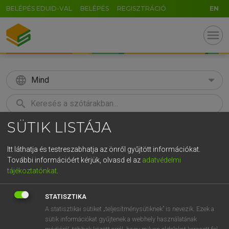
BELÉPÉS EDUID-VAL
BELÉPÉS
REGISZTRÁCIÓ
EN
menu
language
Mind
search
SÜTIK LISTÁJA
GR
KERESÉS
5
6
7
8
9
ö
ü
ó
Itt láthatja és testreszabhatja az önről gyűjtött információkat.
További információért kérjük, olvasd el az
adatvédelmi
r
t
z
u
i
o
p
ő
ú
LÁZÁR A. PÉTER, VARGA GYÖRGY
tájékoztatónkat
.
Angol−magyar egyetemes nagyszótár
g
h
j
k
l
é
á
ű
Ω
STATISZTIKA
v
b
n
m
,
.
-
AltGr
A statisztikai sütiket „teljesítménysütiknek” is nevezik. Ezek a
sütik információkat gyűjtenek a webhely használatának