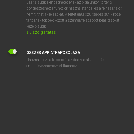
Ezek a sütik elengedhetetlenek az oldalunkon történő
böngészéshez,a funkciók használatához, és a felhasználók
nem tilthatják le azokat. A feltétlenül szükséges sütik közé
Lázár A. Péter, Varga György
tartoznak többek között a személyre szabott beállításokat
ANGOL−MAGYAR EGYETEMES NAGYSZÓTÁR
kezelő sütik.
↓
3
szolgáltatás
Kapcsolódó anyagok
border wall
ÖSSZES APP ÁTKAPCSOLÁSA
bordure
Használja ezt a kapcsolót az összes alkalmazás
bore
engedélyezéséhez/letiltásához.
boreal
boreal chickadee
borecole
bored
bore diameter
boredom