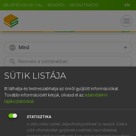
BELÉPÉS EDUID-VAL
BELÉPÉS
REGISZTRÁCIÓ
EN
menu
language
Mind
search
SÜTIK LISTÁJA
GR
KERESÉS
5
6
7
8
9
ö
ü
ó
Itt láthatja és testreszabhatja az önről gyűjtött információkat.
További információért kérjük, olvasd el az
adatvédelmi
r
t
z
u
i
o
p
ő
ú
LÁZÁR A. PÉTER, VARGA GYÖRGY
tájékoztatónkat
.
Angol−magyar egyetemes nagyszótár
g
h
j
k
l
é
á
ű
Ω
STATISZTIKA
v
b
n
m
,
.
-
AltGr
A statisztikai sütiket „teljesítménysütiknek” is nevezik. Ezek a
sütik információkat gyűjtenek a webhely használatának