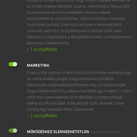
módjáról, többek között arról, hogy milyen oldalakat keresett fel
és milyen linkekre kattintott. Ezek az információk a felhasználó
VAN ELŐFIZETÉSED?
azonosítására nem használhatóak, mivel az adatok
összesítettek és anonimizáltak. Céljuk kizárólag a weboldal
Van előfizetésem a teljes szócikk megtekintéséhez.
funkcióinak javítása. Ezek közé tartoznak a harmadik féltől
származó elemzési szolgáltatásokhoz tartozó sütik; ilyen
BELÉPÉS
elemzési szolgáltatások a látogatóelemzések, a hőtérképek és a
közösségi médiaanalitika.
↓
1
szolgáltatás
MARKETING
Ezek a sütik nyomon követik a felhasználó online tevékenységét.
Az online tevékenységek megismerésével a hirdetők
NINCS ELŐFIZETÉSED?
relevánsabb reklámokat jeleníthetnek meg, és korlátozhatják,
Nincs regisztrációm és előfizetésem. A szótár 2 órás,
hogy a felhasználó hány alkalommal láthat egy hirdetést. Ezek a
díjmentes próbaverziójának elindításához regisztrálok és
sütik más szervezetekkel és hirdetőkkel is megoszthatják
belépek
.
ezeket az információkat. Ezek állandó sütik, amelyek szinte
mindig egy harmadik féltől származnak.
↓
2
szolgáltatás
REGISZTRÁCIÓ
MŰKÖDÉSHEZ ELENGEDHETETLEN
(mindig szükséges)