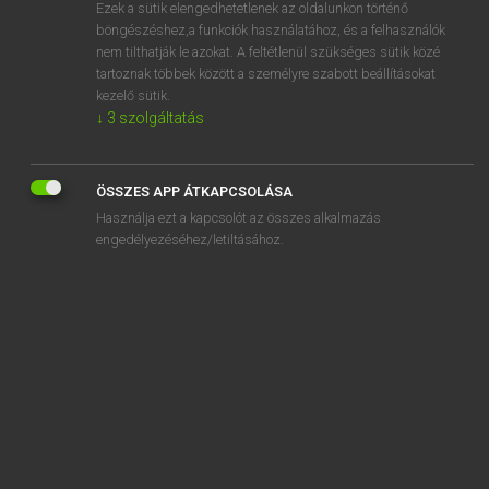
Ezek a sütik elengedhetetlenek az oldalunkon történő
böngészéshez,a funkciók használatához, és a felhasználók
nem tilthatják le azokat. A feltétlenül szükséges sütik közé
Lázár A. Péter, Varga György
tartoznak többek között a személyre szabott beállításokat
ANGOL−MAGYAR EGYETEMES NAGYSZÓTÁR
kezelő sütik.
↓
3
szolgáltatás
Kapcsolódó anyagok
designer stubble
ÖSSZES APP ÁTKAPCSOLÁSA
design hotel
Használja ezt a kapcsolót az összes alkalmazás
designing
engedélyezéséhez/letiltásához.
desinence
desinent
desirability
desirable
desire
desirous