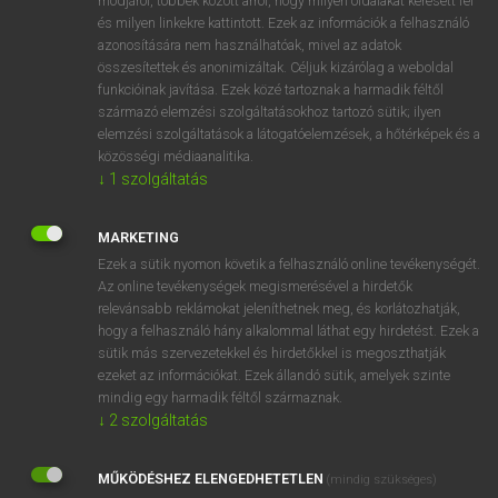
módjáról, többek között arról, hogy milyen oldalakat keresett fel
és milyen linkekre kattintott. Ezek az információk a felhasználó
VAN ELŐFIZETÉSED?
azonosítására nem használhatóak, mivel az adatok
összesítettek és anonimizáltak. Céljuk kizárólag a weboldal
Van előfizetésem a teljes szócikk megtekintéséhez.
funkcióinak javítása. Ezek közé tartoznak a harmadik féltől
származó elemzési szolgáltatásokhoz tartozó sütik; ilyen
BELÉPÉS
elemzési szolgáltatások a látogatóelemzések, a hőtérképek és a
közösségi médiaanalitika.
↓
1
szolgáltatás
MARKETING
Ezek a sütik nyomon követik a felhasználó online tevékenységét.
Az online tevékenységek megismerésével a hirdetők
NINCS ELŐFIZETÉSED?
relevánsabb reklámokat jeleníthetnek meg, és korlátozhatják,
Nincs regisztrációm és előfizetésem. A szótár 2 órás,
hogy a felhasználó hány alkalommal láthat egy hirdetést. Ezek a
díjmentes próbaverziójának elindításához regisztrálok és
sütik más szervezetekkel és hirdetőkkel is megoszthatják
belépek
.
ezeket az információkat. Ezek állandó sütik, amelyek szinte
mindig egy harmadik féltől származnak.
↓
2
szolgáltatás
REGISZTRÁCIÓ
MŰKÖDÉSHEZ ELENGEDHETETLEN
(mindig szükséges)