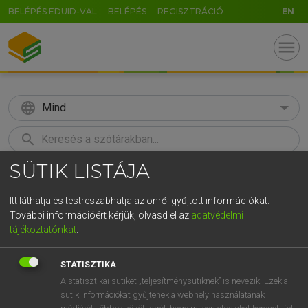
BELÉPÉS EDUID-VAL
BELÉPÉS
REGISZTRÁCIÓ
EN
menu
language
Mind
search
SÜTIK LISTÁJA
GR
KERESÉS
5
6
7
8
9
ö
ü
ó
Itt láthatja és testreszabhatja az önről gyűjtött információkat.
További információért kérjük, olvasd el az
adatvédelmi
r
t
z
u
i
o
p
ő
ú
LÁZÁR A. PÉTER, VARGA GYÖRGY
tájékoztatónkat
.
Angol−magyar egyetemes nagyszótár
g
h
j
k
l
é
á
ű
Ω
STATISZTIKA
v
b
n
m
,
.
-
AltGr
A statisztikai sütiket „teljesítménysütiknek” is nevezik. Ezek a
sütik információkat gyűjtenek a webhely használatának