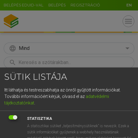
BELÉPÉS EDUID-VAL
BELÉPÉS
REGISZTRÁCIÓ
EN
menu
language
Mind
search
SÜTIK LISTÁJA
GR
KERESÉS
5
6
7
8
9
ö
ü
ó
Itt láthatja és testreszabhatja az önről gyűjtött információkat.
További információért kérjük, olvasd el az
adatvédelmi
r
t
z
u
i
o
p
ő
ú
LÁZÁR A. PÉTER, VARGA GYÖRGY
tájékoztatónkat
.
Angol−magyar egyetemes nagyszótár
g
h
j
k
l
é
á
ű
Ω
STATISZTIKA
v
b
n
m
,
.
-
AltGr
A statisztikai sütiket „teljesítménysütiknek” is nevezik. Ezek a
sütik információkat gyűjtenek a webhely használatának