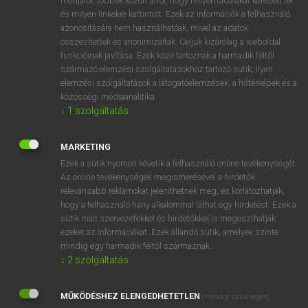
módjáról, többek között arról, hogy milyen oldalakat keresett fel
és milyen linkekre kattintott. Ezek az információk a felhasználó
VAN ELŐFIZETÉSED?
azonosítására nem használhatóak, mivel az adatok
összesítettek és anonimizáltak. Céljuk kizárólag a weboldal
Van előfizetésem a teljes szócikk megtekintéséhez.
funkcióinak javítása. Ezek közé tartoznak a harmadik féltől
származó elemzési szolgáltatásokhoz tartozó sütik; ilyen
BELÉPÉS
elemzési szolgáltatások a látogatóelemzések, a hőtérképek és a
közösségi médiaanalitika.
↓
1
szolgáltatás
MARKETING
Ezek a sütik nyomon követik a felhasználó online tevékenységét.
Az online tevékenységek megismerésével a hirdetők
NINCS ELŐFIZETÉSED?
relevánsabb reklámokat jeleníthetnek meg, és korlátozhatják,
Nincs regisztrációm és előfizetésem. A szótár 2 órás,
hogy a felhasználó hány alkalommal láthat egy hirdetést. Ezek a
díjmentes próbaverziójának elindításához regisztrálok és
sütik más szervezetekkel és hirdetőkkel is megoszthatják
belépek
.
ezeket az információkat. Ezek állandó sütik, amelyek szinte
mindig egy harmadik féltől származnak.
↓
2
szolgáltatás
REGISZTRÁCIÓ
MŰKÖDÉSHEZ ELENGEDHETETLEN
(mindig szükséges)