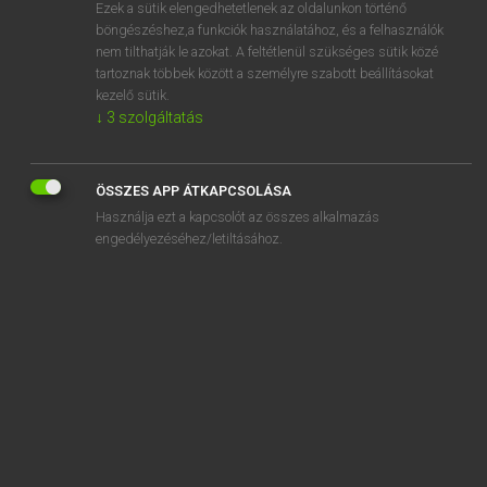
Ezek a sütik elengedhetetlenek az oldalunkon történő
böngészéshez,a funkciók használatához, és a felhasználók
nem tilthatják le azokat. A feltétlenül szükséges sütik közé
Lázár A. Péter, Varga György
tartoznak többek között a személyre szabott beállításokat
ANGOL−MAGYAR EGYETEMES NAGYSZÓTÁR
kezelő sütik.
↓
3
szolgáltatás
Kapcsolódó anyagok
awning deck
ÖSSZES APP ÁTKAPCSOLÁSA
AWO
Használja ezt a kapcsolót az összes alkalmazás
awoke
engedélyezéséhez/letiltásához.
AWOL
a-word
AWP
awry
aws
aw-shucks