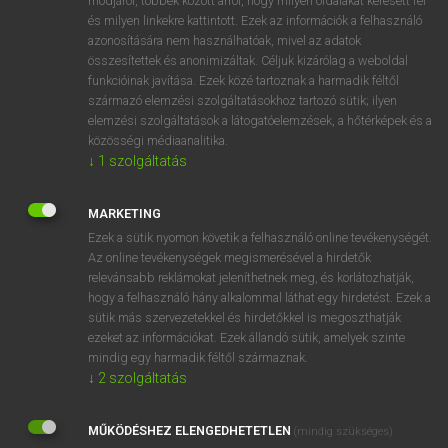
módjáról, többek között arról, hogy milyen oldalakat keresett fel
és milyen linkekre kattintott. Ezek az információk a felhasználó
VAN ELŐFIZETÉSED?
azonosítására nem használhatóak, mivel az adatok
összesítettek és anonimizáltak. Céljuk kizárólag a weboldal
Van előfizetésem a teljes szócikk megtekintéséhez.
funkcióinak javítása. Ezek közé tartoznak a harmadik féltől
származó elemzési szolgáltatásokhoz tartozó sütik; ilyen
BELÉPÉS
elemzési szolgáltatások a látogatóelemzések, a hőtérképek és a
közösségi médiaanalitika.
↓
1
szolgáltatás
MARKETING
Ezek a sütik nyomon követik a felhasználó online tevékenységét.
Az online tevékenységek megismerésével a hirdetők
NINCS ELŐFIZETÉSED?
relevánsabb reklámokat jeleníthetnek meg, és korlátozhatják,
Nincs regisztrációm és előfizetésem. A szótár 2 órás,
hogy a felhasználó hány alkalommal láthat egy hirdetést. Ezek a
díjmentes próbaverziójának elindításához regisztrálok és
sütik más szervezetekkel és hirdetőkkel is megoszthatják
belépek
.
ezeket az információkat. Ezek állandó sütik, amelyek szinte
mindig egy harmadik féltől származnak.
↓
2
szolgáltatás
REGISZTRÁCIÓ
MŰKÖDÉSHEZ ELENGEDHETETLEN
(mindig szükséges)