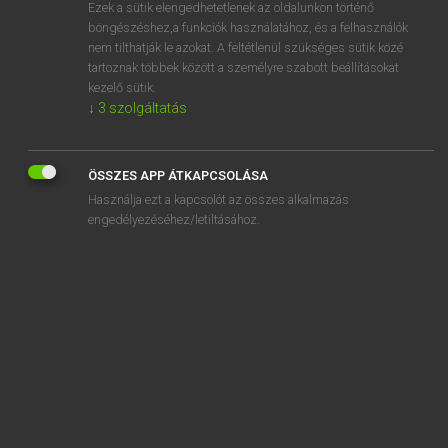
Ezek a sütik elengedhetetlenek az oldalunkon történő
böngészéshez,a funkciók használatához, és a felhasználók
nem tilthatják le azokat. A feltétlenül szükséges sütik közé
Lázár A. Péter, Varga György
tartoznak többek között a személyre szabott beállításokat
ANGOL−MAGYAR EGYETEMES NAGYSZÓTÁR
kezelő sütik.
↓
3
szolgáltatás
Kapcsolódó anyagok
analogue computer
ÖSSZES APP ÁTKAPCSOLÁSA
analogy
Használja ezt a kapcsolót az összes alkalmazás
analphabet
engedélyezéséhez/letiltásához.
analphabetic
analphabetically
analphabetism
anal retentive
analysis
analyst