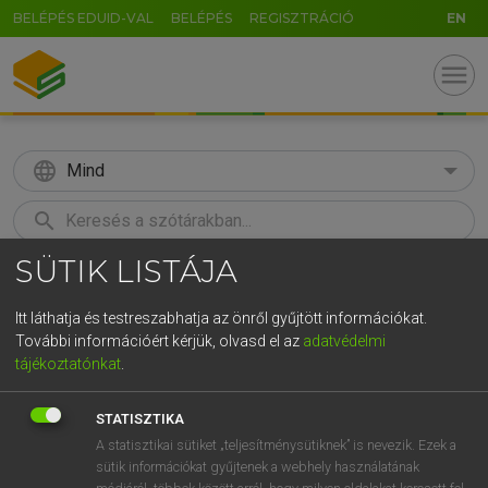
BELÉPÉS EDUID-VAL
BELÉPÉS
REGISZTRÁCIÓ
EN
menu
language
Mind
search
SÜTIK LISTÁJA
GR
KERESÉS
5
6
7
8
9
ö
ü
ó
Itt láthatja és testreszabhatja az önről gyűjtött információkat.
További információért kérjük, olvasd el az
adatvédelmi
r
t
z
u
i
o
p
ő
ú
LÁZÁR A. PÉTER, VARGA GYÖRGY
tájékoztatónkat
.
Angol−magyar egyetemes nagyszótár
g
h
j
k
l
é
á
ű
Ω
STATISZTIKA
v
b
n
m
,
.
-
AltGr
A statisztikai sütiket „teljesítménysütiknek” is nevezik. Ezek a
sütik információkat gyűjtenek a webhely használatának