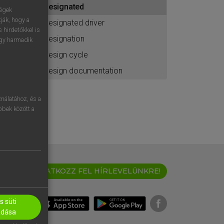
designated
ához
ségek
ják, hogy a
designated driver
 hirdetőkkel is
designation
egy harmadik
design cycle
design documentation
nálatához, és a
öbbek között a
IRATKOZZ FEL HÍRLEVELÜNKRE!
 süti
adása