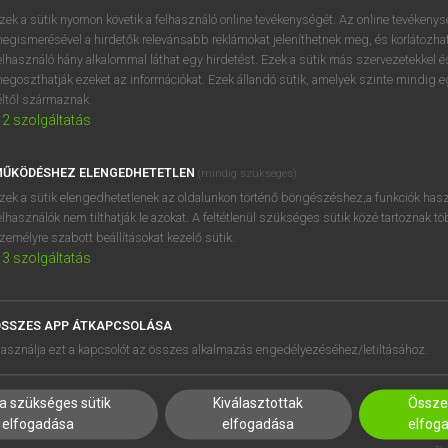
próbaverziójának elindítás
zek a sütik nyomon követik a felhasználó online tevékenységét. Az online tevékeny
BELÉPÉS
regisztrálok és
belépek
.
egismerésével a hirdetők relevánsabb reklámokat jeleníthetnek meg, és korlátozhat
elhasználó hány alkalommal láthat egy hirdetést. Ezek a sütik más szervezetekkel és
egoszthatják ezeket az információkat. Ezek állandó sütik, amelyek szinte mindig 
REGISZTRÁCIÓ
éltől származnak.
2
szolgáltatás
ŰKÖDÉSHEZ ELENGEDHETETLEN
(mindig szükséges)
zek a sütik elengedhetetlenek az oldalunkon történő böngészéshez,a funkciók hasz
elhasználók nem tilthatják le azokat. A feltétlenül szükséges sütik közé tartoznak t
zemélyre szabott beállításokat kezelő sütik.
3
szolgáltatás
SSZES APP ÁTKAPCSOLÁSA
HASZNÁLÓKNAK
SÚGÓ
asználja ezt a kapcsolót az összes alkalmazás engedélyezéséhez/letiltásához.
K
RÓLUNK
NTÉZMÉNYEKNEK
ELÉRHETŐSÉG
a szükséges sütik
Kiválasztottak
Összes
MEGOLDÁSOK
SÜTI BEÁLLÍTÁSOK
elfogadása
elfogadása
elfog