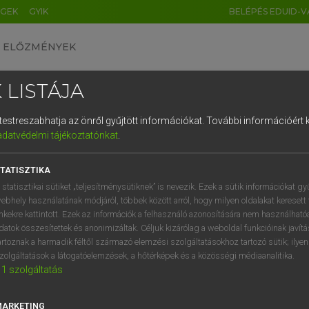
ÉGEK
GYIK
BELÉPÉS EDUID-V
ELŐZMÉNYEK
 LISTÁJA
és testreszabhatja az önről gyűjtött információkat.
További információért k
HU
DE
CN
FR
ES
IT
NL
RU
GR
adatvédelmi tájékoztatónkat
.
 A. PÉTER, VARGA GYÖRGY
1
2
3
4
5
6
7
8
9
ol−magyar egyetemes nagyszótár
TATISZTIKA
q
w
e
r
t
z
u
i
 statisztikai sütiket „teljesítménysütiknek” is nevezik. Ezek a sütik információkat gy
ebhely használatának módjáról, többek között arról, hogy milyen oldalakat keresett 
a
s
d
f
g
h
j
k
l
é
inkekre kattintott. Ezek az információk a felhasználó azonosítására nem használható
datok összesítettek és anonimizáltak. Céljuk kizárólag a weboldal funkcióinak javít
í
y
x
c
v
b
n
m
,
.
artoznak a harmadik féltől származó elemzési szolgáltatásokhoz tartozó sütik; ilye
zolgáltatások a látogatóelemzések, a hőtérképek és a közösségi médiaanalitika.
VAN ELŐFIZETÉSED?
NINCS ELŐFIZETÉSED
1
szolgáltatás
előfizetésem a teljes szócikk
Nincs regisztrációm és előfiz
megtekintéséhez.
A szótár 2 órás, díjmente
MARKETING