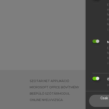
E
m
f
m
f
↓
M
E
f
s
↓
Ö
SZOTAR.NET APPLIKÁCIÓ
EGYÉNI FEL
H
MICROSOFT OFFICE BŐVÍTMÉNY
TANULÓKNA
BEÉPÜLŐ SZÓTÁRMODUL
OKTATÁSI I
Csak 
ONLINE NYELVVIZSGA
VÁLLALATI 