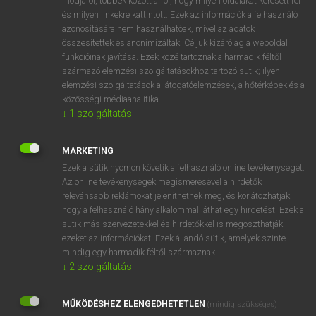
módjáról, többek között arról, hogy milyen oldalakat keresett fel
és milyen linkekre kattintott. Ezek az információk a felhasználó
VAN ELŐFIZETÉSED?
azonosítására nem használhatóak, mivel az adatok
összesítettek és anonimizáltak. Céljuk kizárólag a weboldal
Van előfizetésem a teljes szócikk megtekintéséhez.
funkcióinak javítása. Ezek közé tartoznak a harmadik féltől
származó elemzési szolgáltatásokhoz tartozó sütik; ilyen
BELÉPÉS
elemzési szolgáltatások a látogatóelemzések, a hőtérképek és a
közösségi médiaanalitika.
↓
1
szolgáltatás
MARKETING
Ezek a sütik nyomon követik a felhasználó online tevékenységét.
Az online tevékenységek megismerésével a hirdetők
NINCS ELŐFIZETÉSED?
relevánsabb reklámokat jeleníthetnek meg, és korlátozhatják,
Nincs regisztrációm és előfizetésem. A szótár 2 órás,
hogy a felhasználó hány alkalommal láthat egy hirdetést. Ezek a
díjmentes próbaverziójának elindításához regisztrálok és
sütik más szervezetekkel és hirdetőkkel is megoszthatják
belépek
.
ezeket az információkat. Ezek állandó sütik, amelyek szinte
mindig egy harmadik féltől származnak.
↓
2
szolgáltatás
REGISZTRÁCIÓ
MŰKÖDÉSHEZ ELENGEDHETETLEN
(mindig szükséges)