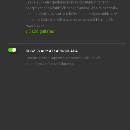
Ezek a sütik elengedhetetlenek az oldalunkon történő
böngészéshez,a funkciók használatához, és a felhasználók
nem tilthatják le azokat. A feltétlenül szükséges sütik közé
Lázár A. Péter, Varga György
tartoznak többek között a személyre szabott beállításokat
ANGOL−MAGYAR EGYETEMES NAGYSZÓTÁR
kezelő sütik.
↓
3
szolgáltatás
Kapcsolódó anyagok
constipation
ÖSSZES APP ÁTKAPCSOLÁSA
constituency
Használja ezt a kapcsolót az összes alkalmazás
constituency surgery
engedélyezéséhez/letiltásához.
constituent
constituent analysis
constituent assembly
constituent part
constitute
constitution