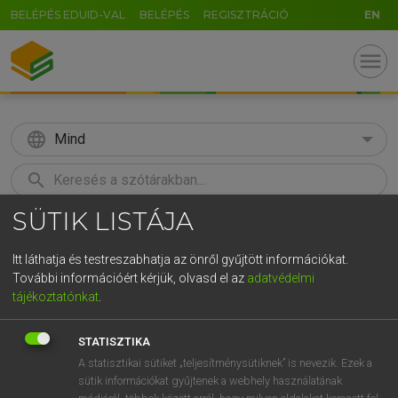
BELÉPÉS EDUID-VAL
BELÉPÉS
REGISZTRÁCIÓ
EN
menu
language
Mind
search
SÜTIK LISTÁJA
GR
KERESÉS
5
6
7
8
9
ö
ü
ó
Itt láthatja és testreszabhatja az önről gyűjtött információkat.
További információért kérjük, olvasd el az
adatvédelmi
r
t
z
u
i
o
p
ő
ú
LÁZÁR A. PÉTER, VARGA GYÖRGY
tájékoztatónkat
.
Angol−magyar egyetemes nagyszótár
g
h
j
k
l
é
á
ű
Ω
STATISZTIKA
v
b
n
m
,
.
-
AltGr
A statisztikai sütiket „teljesítménysütiknek” is nevezik. Ezek a
sütik információkat gyűjtenek a webhely használatának