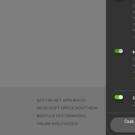
E
m
f
m
f
↓
M
E
f
s
↓
Ö
SZOTAR.NET APPLIKÁCIÓ
EGYÉNI FEL
H
MICROSOFT OFFICE BŐVÍTMÉNY
TANULÓKNA
BEÉPÜLŐ SZÓTÁRMODUL
OKTATÁSI I
Csak 
ONLINE NYELVVIZSGA
VÁLLALATI 