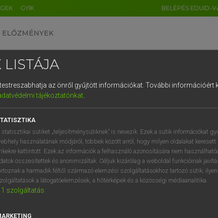
ÉGEK
GYIK
BELÉPÉS EDUID-V
ELŐZMÉNYEK
 LISTÁJA
és testreszabhatja az önről gyűjtött információkat.
További információért k
HU
DE
CN
FR
ES
IT
NL
RU
GR
adatvédelmi tájékoztatónkat
.
 A. PÉTER, VARGA GYÖRGY
1
2
3
4
5
6
7
8
9
ol−magyar egyetemes nagyszótár
TATISZTIKA
q
w
e
r
t
z
u
i
 statisztikai sütiket „teljesítménysütiknek” is nevezik. Ezek a sütik információkat gy
ebhely használatának módjáról, többek között arról, hogy milyen oldalakat keresett 
a
s
d
f
g
h
j
k
l
é
inkekre kattintott. Ezek az információk a felhasználó azonosítására nem használható
datok összesítettek és anonimizáltak. Céljuk kizárólag a weboldal funkcióinak javít
í
y
x
c
v
b
n
m
,
.
artoznak a harmadik féltől származó elemzési szolgáltatásokhoz tartozó sütik; ilye
zolgáltatások a látogatóelemzések, a hőtérképek és a közösségi médiaanalitika.
VAN ELŐFIZETÉSED?
NINCS ELŐFIZETÉSED
1
szolgáltatás
előfizetésem a teljes szócikk
Nincs regisztrációm és előfiz
megtekintéséhez.
A szótár 2 órás, díjmente
MARKETING