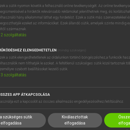
próbaverziójának elindítás
zek a sütik nyomon követik a felhasználó online tevékenységét. Az online tevékeny
BELÉPÉS
regisztrálok és
belépek
.
egismerésével a hirdetők relevánsabb reklámokat jeleníthetnek meg, és korlátozhat
elhasználó hány alkalommal láthat egy hirdetést. Ezek a sütik más szervezetekkel és
egoszthatják ezeket az információkat. Ezek állandó sütik, amelyek szinte mindig 
REGISZTRÁCIÓ
éltől származnak.
2
szolgáltatás
ŰKÖDÉSHEZ ELENGEDHETETLEN
(mindig szükséges)
zek a sütik elengedhetetlenek az oldalunkon történő böngészéshez,a funkciók hasz
elhasználók nem tilthatják le azokat. A feltétlenül szükséges sütik közé tartoznak t
zemélyre szabott beállításokat kezelő sütik.
3
szolgáltatás
SSZES APP ÁTKAPCSOLÁSA
HASZNÁLÓKNAK
SÚGÓ
asználja ezt a kapcsolót az összes alkalmazás engedélyezéséhez/letiltásához.
K
RÓLUNK
NTÉZMÉNYEKNEK
ELÉRHETŐSÉG
a szükséges sütik
Kiválasztottak
Összes
MEGOLDÁSOK
SÜTI BEÁLLÍTÁSOK
elfogadása
elfogadása
elfog