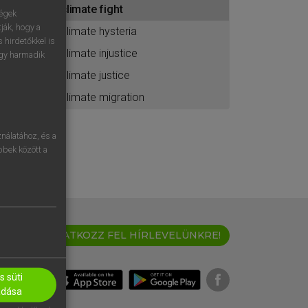
climate fight
ához
ségek
ják, hogy a
climate hysteria
 hirdetőkkel is
climate injustice
egy harmadik
climate justice
climate migration
nálatához, és a
öbbek között a
IRATKOZZ FEL HÍRLEVELÜNKRE!
 süti
adása