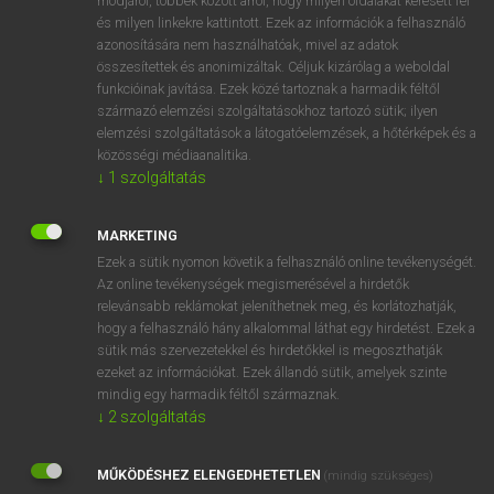
módjáról, többek között arról, hogy milyen oldalakat keresett fel
és milyen linkekre kattintott. Ezek az információk a felhasználó
VAN ELŐFIZETÉSED?
azonosítására nem használhatóak, mivel az adatok
összesítettek és anonimizáltak. Céljuk kizárólag a weboldal
Van előfizetésem a teljes szócikk megtekintéséhez.
funkcióinak javítása. Ezek közé tartoznak a harmadik féltől
származó elemzési szolgáltatásokhoz tartozó sütik; ilyen
BELÉPÉS
elemzési szolgáltatások a látogatóelemzések, a hőtérképek és a
közösségi médiaanalitika.
↓
1
szolgáltatás
MARKETING
Ezek a sütik nyomon követik a felhasználó online tevékenységét.
Az online tevékenységek megismerésével a hirdetők
NINCS ELŐFIZETÉSED?
relevánsabb reklámokat jeleníthetnek meg, és korlátozhatják,
Nincs regisztrációm és előfizetésem. A szótár 2 órás,
hogy a felhasználó hány alkalommal láthat egy hirdetést. Ezek a
díjmentes próbaverziójának elindításához regisztrálok és
sütik más szervezetekkel és hirdetőkkel is megoszthatják
belépek
.
ezeket az információkat. Ezek állandó sütik, amelyek szinte
mindig egy harmadik féltől származnak.
↓
2
szolgáltatás
REGISZTRÁCIÓ
MŰKÖDÉSHEZ ELENGEDHETETLEN
(mindig szükséges)