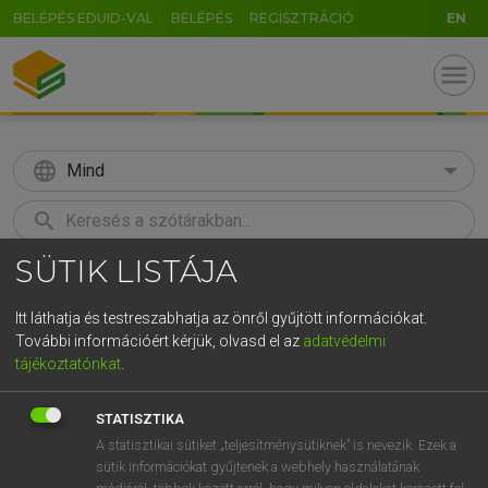
BELÉPÉS EDUID-VAL
BELÉPÉS
REGISZTRÁCIÓ
EN
menu
language
Mind
search
SÜTIK LISTÁJA
GR
KERESÉS
5
6
7
8
9
ö
ü
ó
Itt láthatja és testreszabhatja az önről gyűjtött információkat.
További információért kérjük, olvasd el az
adatvédelmi
r
t
z
u
i
o
p
ő
ú
LÁZÁR A. PÉTER, VARGA GYÖRGY
tájékoztatónkat
.
Angol−magyar egyetemes nagyszótár
g
h
j
k
l
é
á
ű
Ω
STATISZTIKA
v
b
n
m
,
.
-
AltGr
A statisztikai sütiket „teljesítménysütiknek” is nevezik. Ezek a
sütik információkat gyűjtenek a webhely használatának