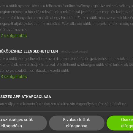
próbaverziójának elindítás
zek a sütik nyomon követik a felhasználó online tevékenységét. Az online tevékeny
BELÉPÉS
regisztrálok és
belépek
.
egismerésével a hirdetők relevánsabb reklámokat jeleníthetnek meg, és korlátozhat
elhasználó hány alkalommal láthat egy hirdetést. Ezek a sütik más szervezetekkel és
egoszthatják ezeket az információkat. Ezek állandó sütik, amelyek szinte mindig 
REGISZTRÁCIÓ
éltől származnak.
2
szolgáltatás
ŰKÖDÉSHEZ ELENGEDHETETLEN
(mindig szükséges)
zek a sütik elengedhetetlenek az oldalunkon történő böngészéshez,a funkciók hasz
elhasználók nem tilthatják le azokat. A feltétlenül szükséges sütik közé tartoznak t
zemélyre szabott beállításokat kezelő sütik.
3
szolgáltatás
SSZES APP ÁTKAPCSOLÁSA
HASZNÁLÓKNAK
SÚGÓ
asználja ezt a kapcsolót az összes alkalmazás engedélyezéséhez/letiltásához.
K
RÓLUNK
NTÉZMÉNYEKNEK
ELÉRHETŐSÉG
a szükséges sütik
Kiválasztottak
Összes
MEGOLDÁSOK
SÜTI BEÁLLÍTÁSOK
elfogadása
elfogadása
elfog