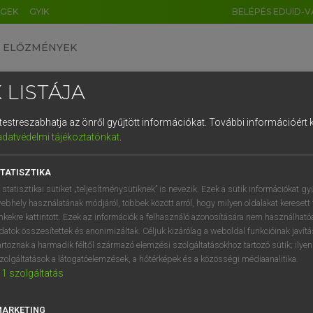
ÉGEK
GYIK
BELÉPÉS EDUID-V
ELŐZMÉNYEK
 LISTÁJA
és testreszabhatja az önről gyűjtött információkat.
További információért k
HU
DE
CN
FR
ES
IT
NL
RU
GR
adatvédelmi tájékoztatónkat
.
 A. PÉTER, VARGA GYÖRGY
1
2
3
4
5
6
7
8
9
ol−magyar egyetemes nagyszótár
TATISZTIKA
q
w
e
r
t
z
u
i
 statisztikai sütiket „teljesítménysütiknek” is nevezik. Ezek a sütik információkat gy
ebhely használatának módjáról, többek között arról, hogy milyen oldalakat keresett 
a
s
d
f
g
h
j
k
l
é
inkekre kattintott. Ezek az információk a felhasználó azonosítására nem használható
datok összesítettek és anonimizáltak. Céljuk kizárólag a weboldal funkcióinak javít
í
y
x
c
v
b
n
m
,
.
artoznak a harmadik féltől származó elemzési szolgáltatásokhoz tartozó sütik; ilye
zolgáltatások a látogatóelemzések, a hőtérképek és a közösségi médiaanalitika.
VAN ELŐFIZETÉSED?
NINCS ELŐFIZETÉSED
1
szolgáltatás
előfizetésem a teljes szócikk
Nincs regisztrációm és előfiz
megtekintéséhez.
A szótár 2 órás, díjmente
MARKETING