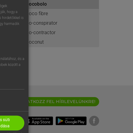
cocobolo
ához
ségek
ják, hogy a
coco fibre
 hirdetőkkel is
co-conspirator
egy harmadik
co-contractor
coconut
nálatához, és a
öbbek között a
IRATKOZZ FEL HÍRLEVELÜNKRE!
 süti
adása