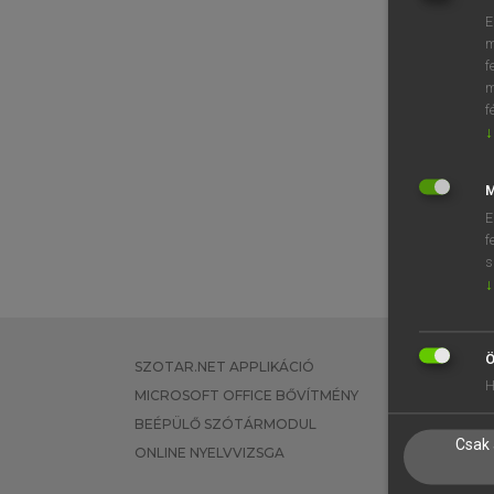
E
m
f
m
f
↓
M
E
f
s
↓
Ö
SZOTAR.NET APPLIKÁCIÓ
EGYÉNI FEL
H
MICROSOFT OFFICE BŐVÍTMÉNY
TANULÓKNA
BEÉPÜLŐ SZÓTÁRMODUL
OKTATÁSI I
Csak 
ONLINE NYELVVIZSGA
VÁLLALATI 