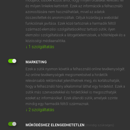
módjáról, többek között arról, hogy milyen oldalakat keresett fel
és milyen linkekre kattintott. Ezek az információk a felhasználó
VAN ELŐFIZETÉSED?
azonosítására nem használhatóak, mivel az adatok
összesítettek és anonimizáltak. Céljuk kizárólag a weboldal
Van előfizetésem a teljes szócikk megtekintéséhez.
funkcióinak javítása. Ezek közé tartoznak a harmadik féltől
származó elemzési szolgáltatásokhoz tartozó sütik; ilyen
BELÉPÉS
elemzési szolgáltatások a látogatóelemzések, a hőtérképek és a
közösségi médiaanalitika.
↓
1
szolgáltatás
MARKETING
Ezek a sütik nyomon követik a felhasználó online tevékenységét.
Az online tevékenységek megismerésével a hirdetők
NINCS ELŐFIZETÉSED?
relevánsabb reklámokat jeleníthetnek meg, és korlátozhatják,
Nincs regisztrációm és előfizetésem. A szótár 2 órás,
hogy a felhasználó hány alkalommal láthat egy hirdetést. Ezek a
díjmentes próbaverziójának elindításához regisztrálok és
sütik más szervezetekkel és hirdetőkkel is megoszthatják
belépek
.
ezeket az információkat. Ezek állandó sütik, amelyek szinte
mindig egy harmadik féltől származnak.
↓
2
szolgáltatás
REGISZTRÁCIÓ
MŰKÖDÉSHEZ ELENGEDHETETLEN
(mindig szükséges)