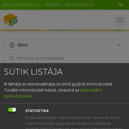
BELÉPÉS EDUID-VAL
BELÉPÉS
REGISZTRÁCIÓ
EN
menu
language
Mind
search
SÜTIK LISTÁJA
GR
KERESÉS
5
6
7
8
9
ö
ü
ó
Itt láthatja és testreszabhatja az önről gyűjtött információkat.
További információért kérjük, olvasd el az
adatvédelmi
r
t
z
u
i
o
p
ő
ú
LÁZÁR A. PÉTER, VARGA GYÖRGY
tájékoztatónkat
.
Angol−magyar egyetemes nagyszótár
g
h
j
k
l
é
á
ű
Ω
STATISZTIKA
v
b
n
m
,
.
-
AltGr
A statisztikai sütiket „teljesítménysütiknek” is nevezik. Ezek a
sütik információkat gyűjtenek a webhely használatának