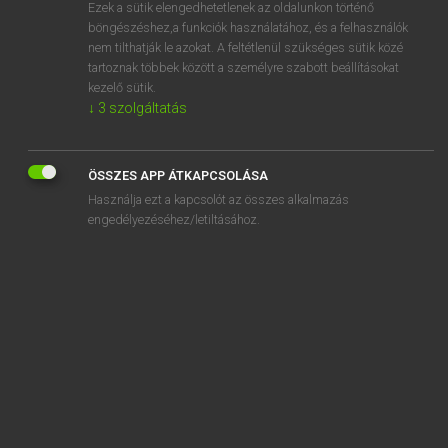
Ezek a sütik elengedhetetlenek az oldalunkon történő
böngészéshez,a funkciók használatához, és a felhasználók
nem tilthatják le azokat. A feltétlenül szükséges sütik közé
Lázár A. Péter, Varga György
tartoznak többek között a személyre szabott beállításokat
ANGOL−MAGYAR EGYETEMES NAGYSZÓTÁR
kezelő sütik.
↓
3
szolgáltatás
Kapcsolódó anyagok
Adm.
ÖSSZES APP ÁTKAPCSOLÁSA
adman
Használja ezt a kapcsolót az összes alkalmazás
admin
engedélyezéséhez/letiltásához.
admin.
adminicle
administer
administrate
administration
administrative