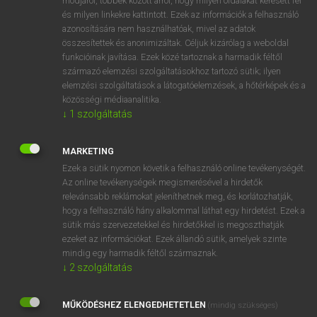
módjáról, többek között arról, hogy milyen oldalakat keresett fel
és milyen linkekre kattintott. Ezek az információk a felhasználó
VAN ELŐFIZETÉSED?
azonosítására nem használhatóak, mivel az adatok
összesítettek és anonimizáltak. Céljuk kizárólag a weboldal
Van előfizetésem a teljes szócikk megtekintéséhez.
funkcióinak javítása. Ezek közé tartoznak a harmadik féltől
származó elemzési szolgáltatásokhoz tartozó sütik; ilyen
BELÉPÉS
elemzési szolgáltatások a látogatóelemzések, a hőtérképek és a
közösségi médiaanalitika.
↓
1
szolgáltatás
MARKETING
Ezek a sütik nyomon követik a felhasználó online tevékenységét.
Az online tevékenységek megismerésével a hirdetők
NINCS ELŐFIZETÉSED?
relevánsabb reklámokat jeleníthetnek meg, és korlátozhatják,
Nincs regisztrációm és előfizetésem. A szótár 2 órás,
hogy a felhasználó hány alkalommal láthat egy hirdetést. Ezek a
díjmentes próbaverziójának elindításához regisztrálok és
sütik más szervezetekkel és hirdetőkkel is megoszthatják
belépek
.
ezeket az információkat. Ezek állandó sütik, amelyek szinte
mindig egy harmadik féltől származnak.
↓
2
szolgáltatás
REGISZTRÁCIÓ
MŰKÖDÉSHEZ ELENGEDHETETLEN
(mindig szükséges)