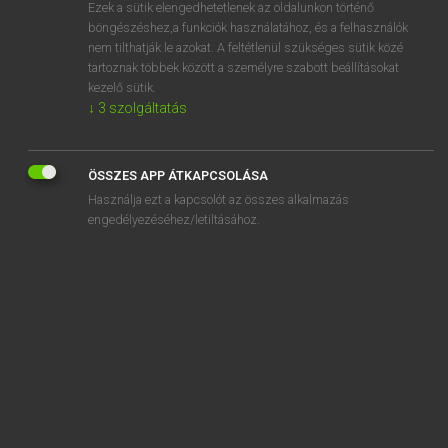
Ezek a sütik elengedhetetlenek az oldalunkon történő
böngészéshez,a funkciók használatához, és a felhasználók
nem tilthatják le azokat. A feltétlenül szükséges sütik közé
Lázár A. Péter, Varga György
tartoznak többek között a személyre szabott beállításokat
ANGOL−MAGYAR EGYETEMES NAGYSZÓTÁR
kezelő sütik.
↓
3
szolgáltatás
Kapcsolódó anyagok
Yvonne
ÖSSZES APP ÁTKAPCSOLÁSA
YW
Használja ezt a kapcsolót az összes alkalmazás
YWCA
engedélyezéséhez/letiltásához.
YWHA
z
Z
za
zabaglione
Zach