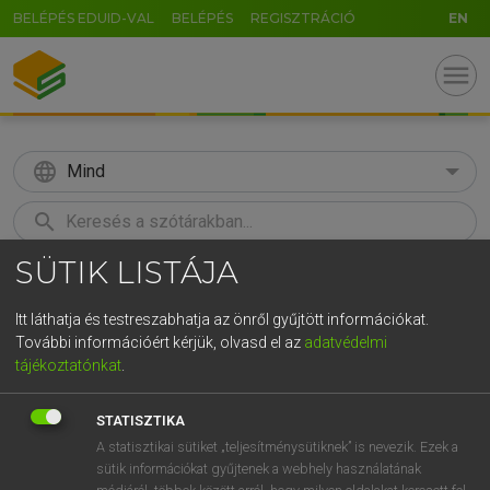
BELÉPÉS EDUID-VAL
BELÉPÉS
REGISZTRÁCIÓ
EN
menu
language
Mind
search
SÜTIK LISTÁJA
GR
KERESÉS
5
6
7
8
9
ö
ü
ó
Itt láthatja és testreszabhatja az önről gyűjtött információkat.
További információért kérjük, olvasd el az
adatvédelmi
r
t
z
u
i
o
p
ő
ú
LÁZÁR A. PÉTER, VARGA GYÖRGY
tájékoztatónkat
.
Angol−magyar egyetemes nagyszótár
g
h
j
k
l
é
á
ű
Ω
STATISZTIKA
v
b
n
m
,
.
-
AltGr
A statisztikai sütiket „teljesítménysütiknek” is nevezik. Ezek a
sütik információkat gyűjtenek a webhely használatának