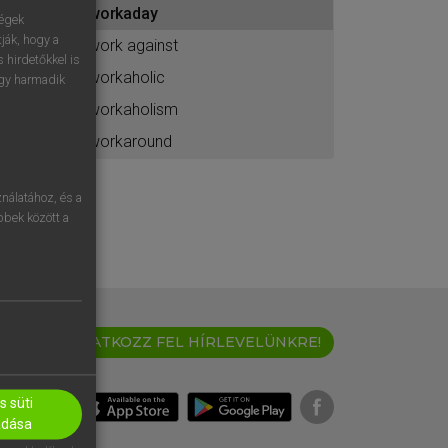
workaday
ához
ségek
ják, hogy a
work against
 hirdetőkkel is
workaholic
egy harmadik
workaholism
workaround
nálatához, és a
öbbek között a
IRATKOZZ FEL HÍRLEVELÜNKRE!
 süti
adása