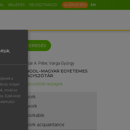
AL
BELÉPÉS
REGISZTRÁCIÓ
ELŐFIZETÉS
EN
keyboard
KERESÉS
érjük,
Lázár A. Péter, Varga György
ö
ü
ó
ANGOL−MAGYAR EGYETEMES
NAGYSZÓTÁR
o
p
ő
ú
űjtenek a
Kapcsolódó anyagok
fel és milyen
á
ű
Ω
ak, mivel az
ása. Ezek közé
work
-
AltGr
n elemzési
-work
?
workable
etésem.
work acquaintance
s