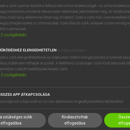
próbaverziójának elindítás
zek a sütik nyomon követik a felhasználó online tevékenységét. Az online tevékeny
BELÉPÉS
regisztrálok és
belépek
.
egismerésével a hirdetők relevánsabb reklámokat jeleníthetnek meg, és korlátozhat
elhasználó hány alkalommal láthat egy hirdetést. Ezek a sütik más szervezetekkel és
egoszthatják ezeket az információkat. Ezek állandó sütik, amelyek szinte mindig 
REGISZTRÁCIÓ
éltől származnak.
2
szolgáltatás
ŰKÖDÉSHEZ ELENGEDHETETLEN
(mindig szükséges)
zek a sütik elengedhetetlenek az oldalunkon történő böngészéshez,a funkciók hasz
elhasználók nem tilthatják le azokat. A feltétlenül szükséges sütik közé tartoznak t
zemélyre szabott beállításokat kezelő sütik.
3
szolgáltatás
SSZES APP ÁTKAPCSOLÁSA
HASZNÁLÓKNAK
SÚGÓ
asználja ezt a kapcsolót az összes alkalmazás engedélyezéséhez/letiltásához.
K
RÓLUNK
NTÉZMÉNYEKNEK
ELÉRHETŐSÉG
a szükséges sütik
Kiválasztottak
Összes
MEGOLDÁSOK
SÜTI BEÁLLÍTÁSOK
elfogadása
elfogadása
elfog