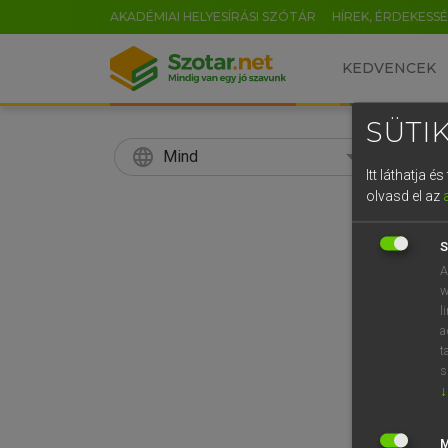
AKADÉMIAI HELYESÍRÁSI SZÓTÁR
HÍREK, ÉRDEKESS
KEDVENCEK
SÜTIK
language
search
Mind
Itt láthatja 
EN
olvasd el az
LÁZÁR
0
Ang
S
A
w
l
a
t
s
↓
Van 