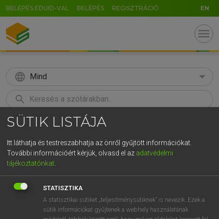
BELÉPÉS EDUID-VAL
BELÉPÉS
REGISZTRÁCIÓ
EN
menu
language
Mind
search
SÜTIK LISTÁJA
GR
KERESÉS
5
6
7
8
9
ö
ü
ó
Itt láthatja és testreszabhatja az önről gyűjtött információkat.
További információért kérjük, olvasd el az
adatvédelmi
r
t
z
u
i
o
p
ő
ú
LÁZÁR A. PÉTER, VARGA GYÖRGY
tájékoztatónkat
.
Angol−magyar egyetemes nagyszótár
g
h
j
k
l
é
á
ű
Ω
STATISZTIKA
v
b
n
m
,
.
-
AltGr
A statisztikai sütiket „teljesítménysütiknek” is nevezik. Ezek a
sütik információkat gyűjtenek a webhely használatának