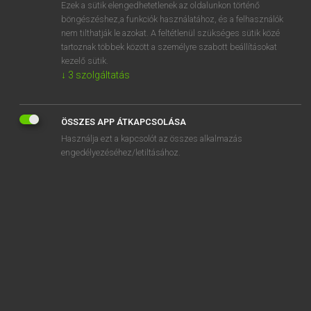
Ezek a sütik elengedhetetlenek az oldalunkon történő
böngészéshez,a funkciók használatához, és a felhasználók
nem tilthatják le azokat. A feltétlenül szükséges sütik közé
Lázár A. Péter, Varga György
tartoznak többek között a személyre szabott beállításokat
ANGOL−MAGYAR EGYETEMES NAGYSZÓTÁR
kezelő sütik.
↓
3
szolgáltatás
Kapcsolódó anyagok
blogware
ÖSSZES APP ÁTKAPCSOLÁSA
bloke
Használja ezt a kapcsolót az összes alkalmazás
blond
engedélyezéséhez/letiltásához.
blonde
blonde moment
blondie
blood
blood accusation
blood alcohol