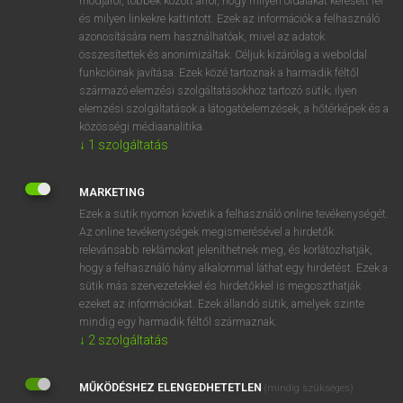
módjáról, többek között arról, hogy milyen oldalakat keresett fel
és milyen linkekre kattintott. Ezek az információk a felhasználó
VAN ELŐFIZETÉSED?
azonosítására nem használhatóak, mivel az adatok
összesítettek és anonimizáltak. Céljuk kizárólag a weboldal
Van előfizetésem a teljes szócikk megtekintéséhez.
funkcióinak javítása. Ezek közé tartoznak a harmadik féltől
származó elemzési szolgáltatásokhoz tartozó sütik; ilyen
BELÉPÉS
elemzési szolgáltatások a látogatóelemzések, a hőtérképek és a
közösségi médiaanalitika.
↓
1
szolgáltatás
MARKETING
Ezek a sütik nyomon követik a felhasználó online tevékenységét.
Az online tevékenységek megismerésével a hirdetők
NINCS ELŐFIZETÉSED?
relevánsabb reklámokat jeleníthetnek meg, és korlátozhatják,
Nincs regisztrációm és előfizetésem. A szótár 2 órás,
hogy a felhasználó hány alkalommal láthat egy hirdetést. Ezek a
díjmentes próbaverziójának elindításához regisztrálok és
sütik más szervezetekkel és hirdetőkkel is megoszthatják
belépek
.
ezeket az információkat. Ezek állandó sütik, amelyek szinte
mindig egy harmadik féltől származnak.
↓
2
szolgáltatás
REGISZTRÁCIÓ
MŰKÖDÉSHEZ ELENGEDHETETLEN
(mindig szükséges)