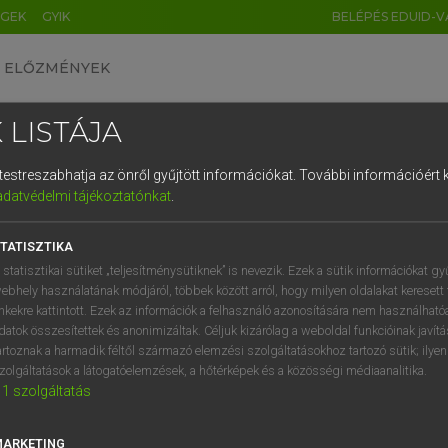
ÉGEK
GYIK
BELÉPÉS EDUID-V
ELŐZMÉNYEK
 LISTÁJA
és testreszabhatja az önről gyűjtött információkat.
További információért k
HU
DE
CN
FR
ES
IT
NL
RU
GR
adatvédelmi tájékoztatónkat
.
 A. PÉTER, VARGA GYÖRGY
1
2
3
4
5
6
7
8
9
ol−magyar egyetemes nagyszótár
TATISZTIKA
q
w
e
r
t
z
u
i
 statisztikai sütiket „teljesítménysütiknek” is nevezik. Ezek a sütik információkat gy
ebhely használatának módjáról, többek között arról, hogy milyen oldalakat keresett 
a
s
d
f
g
h
j
k
l
é
inkekre kattintott. Ezek az információk a felhasználó azonosítására nem használható
datok összesítettek és anonimizáltak. Céljuk kizárólag a weboldal funkcióinak javít
í
y
x
c
v
b
n
m
,
.
artoznak a harmadik féltől származó elemzési szolgáltatásokhoz tartozó sütik; ilye
zolgáltatások a látogatóelemzések, a hőtérképek és a közösségi médiaanalitika.
VAN ELŐFIZETÉSED?
NINCS ELŐFIZETÉSED
1
szolgáltatás
előfizetésem a teljes szócikk
Nincs regisztrációm és előfiz
megtekintéséhez.
A szótár 2 órás, díjmente
MARKETING