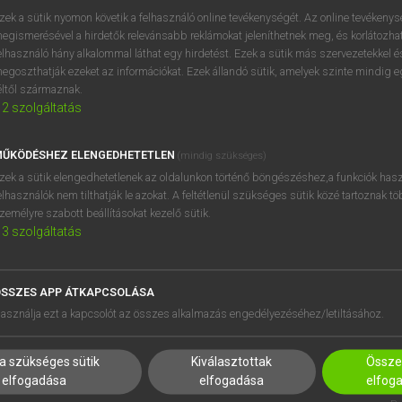
próbaverziójának elindítás
zek a sütik nyomon követik a felhasználó online tevékenységét. Az online tevékeny
BELÉPÉS
regisztrálok és
belépek
.
egismerésével a hirdetők relevánsabb reklámokat jeleníthetnek meg, és korlátozhat
elhasználó hány alkalommal láthat egy hirdetést. Ezek a sütik más szervezetekkel és
egoszthatják ezeket az információkat. Ezek állandó sütik, amelyek szinte mindig 
REGISZTRÁCIÓ
éltől származnak.
2
szolgáltatás
ŰKÖDÉSHEZ ELENGEDHETETLEN
(mindig szükséges)
zek a sütik elengedhetetlenek az oldalunkon történő böngészéshez,a funkciók hasz
elhasználók nem tilthatják le azokat. A feltétlenül szükséges sütik közé tartoznak t
zemélyre szabott beállításokat kezelő sütik.
3
szolgáltatás
SSZES APP ÁTKAPCSOLÁSA
HASZNÁLÓKNAK
SÚGÓ
asználja ezt a kapcsolót az összes alkalmazás engedélyezéséhez/letiltásához.
K
RÓLUNK
NTÉZMÉNYEKNEK
ELÉRHETŐSÉG
a szükséges sütik
Kiválasztottak
Összes
MEGOLDÁSOK
SÜTI BEÁLLÍTÁSOK
elfogadása
elfogadása
elfog