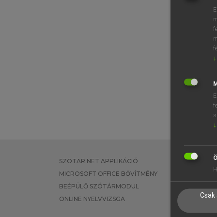
E
m
f
m
f
↓
M
E
f
s
↓
Ö
SZOTAR.NET APPLIKÁCIÓ
EGYÉNI FEL
H
MICROSOFT OFFICE BŐVÍTMÉNY
TANULÓKNA
BEÉPÜLŐ SZÓTÁRMODUL
OKTATÁSI I
Csak 
ONLINE NYELVVIZSGA
VÁLLALATI 