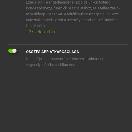
Ezek a sütik elengedhetetlenek az oldalunkon történő
böngészéshez,a funkciók használatához, és a felhasználók
nem tilthatják le azokat. A feltétlenül szükséges sütik közé
Lázár A. Péter, Varga György
tartoznak többek között a személyre szabott beállításokat
ANGOL−MAGYAR EGYETEMES NAGYSZÓTÁR
kezelő sütik.
↓
3
szolgáltatás
Kapcsolódó anyagok
trim
ÖSSZES APP ÁTKAPCSOLÁSA
trimaran
Használja ezt a kapcsolót az összes alkalmazás
trimester
engedélyezéséhez/letiltásához.
trim mark
trimmer
trimming
trimnazium
trimonthly
trim size