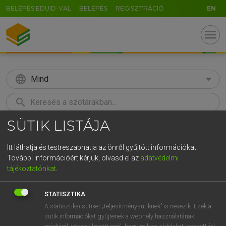
BELÉPÉS EDUID-VAL
BELÉPÉS
REGISZTRÁCIÓ
EN
menu
language
Mind
search
SÜTIK LISTÁJA
GR
KERESÉS
5
6
7
8
9
ö
ü
ó
Itt láthatja és testreszabhatja az önről gyűjtött információkat.
További információért kérjük, olvasd el az
adatvédelmi
r
t
z
u
i
o
p
ő
ú
LÁZÁR A. PÉTER, VARGA GYÖRGY
tájékoztatónkat
.
Angol−magyar egyetemes nagyszótár
g
h
j
k
l
é
á
ű
Ω
STATISZTIKA
v
b
n
m
,
.
-
AltGr
A statisztikai sütiket „teljesítménysütiknek” is nevezik. Ezek a
sütik információkat gyűjtenek a webhely használatának