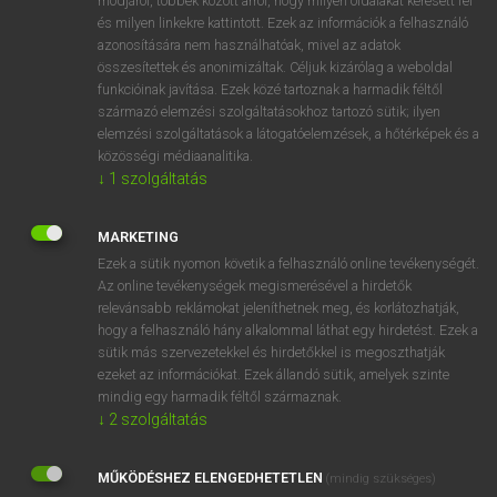
módjáról, többek között arról, hogy milyen oldalakat keresett fel
és milyen linkekre kattintott. Ezek az információk a felhasználó
VAN ELŐFIZETÉSED?
azonosítására nem használhatóak, mivel az adatok
összesítettek és anonimizáltak. Céljuk kizárólag a weboldal
Van előfizetésem a teljes szócikk megtekintéséhez.
funkcióinak javítása. Ezek közé tartoznak a harmadik féltől
származó elemzési szolgáltatásokhoz tartozó sütik; ilyen
BELÉPÉS
elemzési szolgáltatások a látogatóelemzések, a hőtérképek és a
közösségi médiaanalitika.
↓
1
szolgáltatás
MARKETING
Ezek a sütik nyomon követik a felhasználó online tevékenységét.
Az online tevékenységek megismerésével a hirdetők
NINCS ELŐFIZETÉSED?
relevánsabb reklámokat jeleníthetnek meg, és korlátozhatják,
Nincs regisztrációm és előfizetésem. A szótár 2 órás,
hogy a felhasználó hány alkalommal láthat egy hirdetést. Ezek a
díjmentes próbaverziójának elindításához regisztrálok és
sütik más szervezetekkel és hirdetőkkel is megoszthatják
belépek
.
ezeket az információkat. Ezek állandó sütik, amelyek szinte
mindig egy harmadik féltől származnak.
↓
2
szolgáltatás
REGISZTRÁCIÓ
MŰKÖDÉSHEZ ELENGEDHETETLEN
(mindig szükséges)