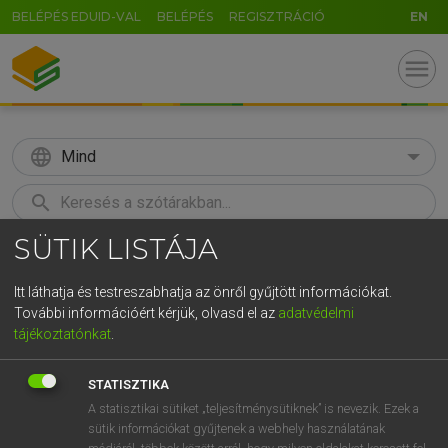
BELÉPÉS EDUID-VAL
BELÉPÉS
REGISZTRÁCIÓ
EN
menu
language
Mind
search
SÜTIK LISTÁJA
GR
KERESÉS
5
6
7
8
9
ö
ü
ó
Itt láthatja és testreszabhatja az önről gyűjtött információkat.
További információért kérjük, olvasd el az
adatvédelmi
r
t
z
u
i
o
p
ő
ú
LÁZÁR A. PÉTER, VARGA GYÖRGY
tájékoztatónkat
.
Angol−magyar egyetemes nagyszótár
g
h
j
k
l
é
á
ű
Ω
STATISZTIKA
v
b
n
m
,
.
-
AltGr
A statisztikai sütiket „teljesítménysütiknek” is nevezik. Ezek a
sütik információkat gyűjtenek a webhely használatának