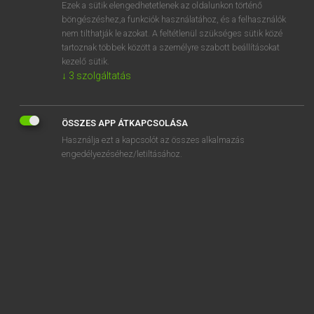
Ezek a sütik elengedhetetlenek az oldalunkon történő
böngészéshez,a funkciók használatához, és a felhasználók
nem tilthatják le azokat. A feltétlenül szükséges sütik közé
Lázár A. Péter, Varga György
tartoznak többek között a személyre szabott beállításokat
ANGOL−MAGYAR EGYETEMES NAGYSZÓTÁR
kezelő sütik.
↓
3
szolgáltatás
Kapcsolódó anyagok
trijunction
ÖSSZES APP ÁTKAPCSOLÁSA
trike
Használja ezt a kapcsolót az összes alkalmazás
trikini
engedélyezéséhez/letiltásához.
trilateral
trilby
trilby hat
trilemma
trilingual
trill