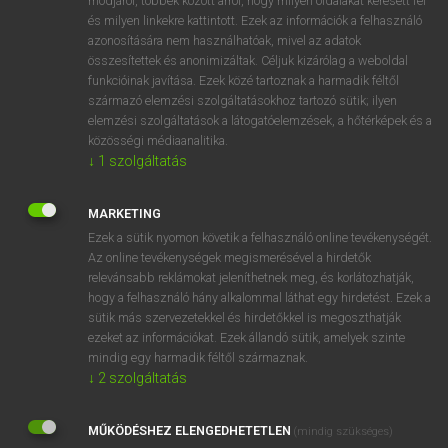
módjáról, többek között arról, hogy milyen oldalakat keresett fel
és milyen linkekre kattintott. Ezek az információk a felhasználó
VAN ELŐFIZETÉSED?
azonosítására nem használhatóak, mivel az adatok
összesítettek és anonimizáltak. Céljuk kizárólag a weboldal
Van előfizetésem a teljes szócikk megtekintéséhez.
funkcióinak javítása. Ezek közé tartoznak a harmadik féltől
származó elemzési szolgáltatásokhoz tartozó sütik; ilyen
BELÉPÉS
elemzési szolgáltatások a látogatóelemzések, a hőtérképek és a
közösségi médiaanalitika.
↓
1
szolgáltatás
MARKETING
Ezek a sütik nyomon követik a felhasználó online tevékenységét.
Az online tevékenységek megismerésével a hirdetők
NINCS ELŐFIZETÉSED?
relevánsabb reklámokat jeleníthetnek meg, és korlátozhatják,
Nincs regisztrációm és előfizetésem. A szótár 2 órás,
hogy a felhasználó hány alkalommal láthat egy hirdetést. Ezek a
díjmentes próbaverziójának elindításához regisztrálok és
sütik más szervezetekkel és hirdetőkkel is megoszthatják
belépek
.
ezeket az információkat. Ezek állandó sütik, amelyek szinte
mindig egy harmadik féltől származnak.
↓
2
szolgáltatás
REGISZTRÁCIÓ
MŰKÖDÉSHEZ ELENGEDHETETLEN
(mindig szükséges)