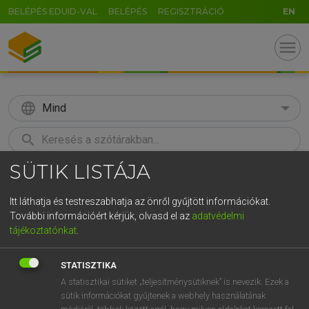
BELÉPÉS EDUID-VAL
BELÉPÉS
REGISZTRÁCIÓ
EN
menu
language
Mind
search
SÜTIK LISTÁJA
GR
KERESÉS
5
6
7
8
9
ö
ü
ó
Itt láthatja és testreszabhatja az önről gyűjtött információkat.
További információért kérjük, olvasd el az
adatvédelmi
r
t
z
u
i
o
p
ő
ú
LÁZÁR A. PÉTER, VARGA GYÖRGY
tájékoztatónkat
.
Angol−magyar egyetemes nagyszótár
g
h
j
k
l
é
á
ű
Ω
STATISZTIKA
v
b
n
m
,
.
-
AltGr
A statisztikai sütiket „teljesítménysütiknek” is nevezik. Ezek a
sütik információkat gyűjtenek a webhely használatának