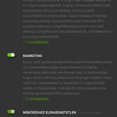
módjáról, többek között arról, hogy milyen oldalakat keresett fel
és milyen linkekre kattintott. Ezek az információk a felhasználó
VAN ELŐFIZETÉSED?
azonosítására nem használhatóak, mivel az adatok
összesítettek és anonimizáltak. Céljuk kizárólag a weboldal
Van előfizetésem a teljes szócikk megtekintéséhez.
funkcióinak javítása. Ezek közé tartoznak a harmadik féltől
származó elemzési szolgáltatásokhoz tartozó sütik; ilyen
BELÉPÉS
elemzési szolgáltatások a látogatóelemzések, a hőtérképek és a
közösségi médiaanalitika.
↓
1
szolgáltatás
MARKETING
Ezek a sütik nyomon követik a felhasználó online tevékenységét.
Az online tevékenységek megismerésével a hirdetők
NINCS ELŐFIZETÉSED?
relevánsabb reklámokat jeleníthetnek meg, és korlátozhatják,
Nincs regisztrációm és előfizetésem. A szótár 2 órás,
hogy a felhasználó hány alkalommal láthat egy hirdetést. Ezek a
díjmentes próbaverziójának elindításához regisztrálok és
sütik más szervezetekkel és hirdetőkkel is megoszthatják
belépek
.
ezeket az információkat. Ezek állandó sütik, amelyek szinte
mindig egy harmadik féltől származnak.
↓
2
szolgáltatás
REGISZTRÁCIÓ
MŰKÖDÉSHEZ ELENGEDHETETLEN
(mindig szükséges)