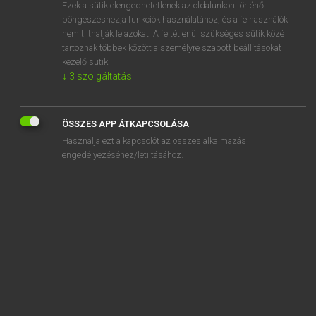
Ezek a sütik elengedhetetlenek az oldalunkon történő
böngészéshez,a funkciók használatához, és a felhasználók
nem tilthatják le azokat. A feltétlenül szükséges sütik közé
Lázár A. Péter, Varga György
tartoznak többek között a személyre szabott beállításokat
ANGOL−MAGYAR EGYETEMES NAGYSZÓTÁR
kezelő sütik.
↓
3
szolgáltatás
Kapcsolódó anyagok
titty
ÖSSZES APP ÁTKAPCSOLÁSA
titular
Használja ezt a kapcsolót az összes alkalmazás
tiz
engedélyezéséhez/letiltásához.
tizz
tizzy
T-junction
tk.
TKO
tkt.