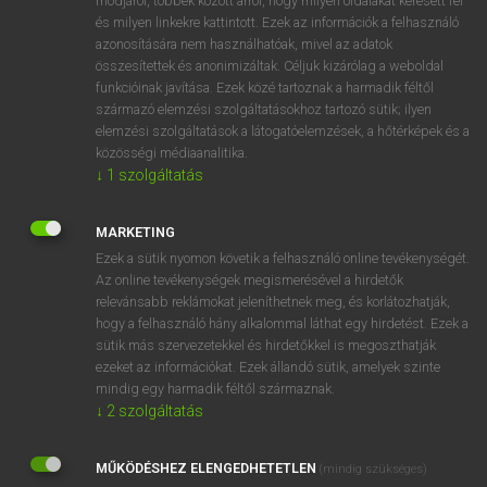
módjáról, többek között arról, hogy milyen oldalakat keresett fel
és milyen linkekre kattintott. Ezek az információk a felhasználó
VAN ELŐFIZETÉSED?
azonosítására nem használhatóak, mivel az adatok
összesítettek és anonimizáltak. Céljuk kizárólag a weboldal
Van előfizetésem a teljes szócikk megtekintéséhez.
funkcióinak javítása. Ezek közé tartoznak a harmadik féltől
származó elemzési szolgáltatásokhoz tartozó sütik; ilyen
BELÉPÉS
elemzési szolgáltatások a látogatóelemzések, a hőtérképek és a
közösségi médiaanalitika.
↓
1
szolgáltatás
MARKETING
Ezek a sütik nyomon követik a felhasználó online tevékenységét.
Az online tevékenységek megismerésével a hirdetők
NINCS ELŐFIZETÉSED?
relevánsabb reklámokat jeleníthetnek meg, és korlátozhatják,
Nincs regisztrációm és előfizetésem. A szótár 2 órás,
hogy a felhasználó hány alkalommal láthat egy hirdetést. Ezek a
díjmentes próbaverziójának elindításához regisztrálok és
sütik más szervezetekkel és hirdetőkkel is megoszthatják
belépek
.
ezeket az információkat. Ezek állandó sütik, amelyek szinte
mindig egy harmadik féltől származnak.
↓
2
szolgáltatás
REGISZTRÁCIÓ
MŰKÖDÉSHEZ ELENGEDHETETLEN
(mindig szükséges)