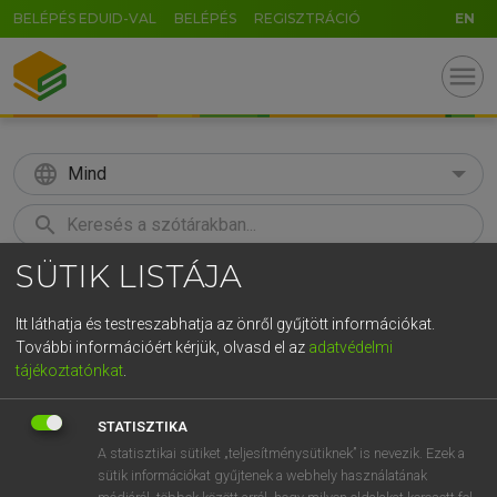
BELÉPÉS EDUID-VAL
BELÉPÉS
REGISZTRÁCIÓ
EN
menu
language
Mind
search
SÜTIK LISTÁJA
GR
KERESÉS
5
6
7
8
9
ö
ü
ó
Itt láthatja és testreszabhatja az önről gyűjtött információkat.
További információért kérjük, olvasd el az
adatvédelmi
r
t
z
u
i
o
p
ő
ú
LÁZÁR A. PÉTER, VARGA GYÖRGY
tájékoztatónkat
.
Angol−magyar egyetemes nagyszótár
g
h
j
k
l
é
á
ű
Ω
STATISZTIKA
v
b
n
m
,
.
-
AltGr
A statisztikai sütiket „teljesítménysütiknek” is nevezik. Ezek a
sütik információkat gyűjtenek a webhely használatának