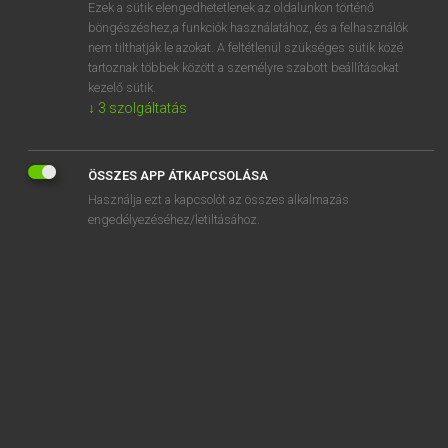
Ezek a sütik elengedhetetlenek az oldalunkon történő
böngészéshez,a funkciók használatához, és a felhasználók
nem tilthatják le azokat. A feltétlenül szükséges sütik közé
Lázár A. Péter, Varga György
tartoznak többek között a személyre szabott beállításokat
ANGOL−MAGYAR EGYETEMES NAGYSZÓTÁR
kezelő sütik.
↓
3
szolgáltatás
Kapcsolódó anyagok
thanks to
ÖSSZES APP ÁTKAPCSOLÁSA
thank you
Használja ezt a kapcsolót az összes alkalmazás
thank you card
engedélyezéséhez/letiltásához.
thanx
that
thatch
thatched
thatcher
Thatcherism