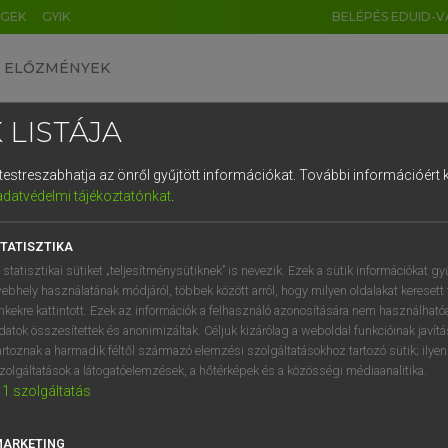
ÉGEK
GYIK
BELÉPÉS EDUID-V
ELŐZMÉNYEK
 LISTÁJA
és testreszabhatja az önről gyűjtött információkat.
További információért k
HU
DE
CN
FR
ES
IT
NL
RU
GR
adatvédelmi tájékoztatónkat
.
 A. PÉTER, VARGA GYÖRGY
1
2
3
4
5
6
7
8
9
ol−magyar egyetemes nagyszótár
TATISZTIKA
q
w
e
r
t
z
u
i
 statisztikai sütiket „teljesítménysütiknek” is nevezik. Ezek a sütik információkat gy
ebhely használatának módjáról, többek között arról, hogy milyen oldalakat keresett 
a
s
d
f
g
h
j
k
l
é
inkekre kattintott. Ezek az információk a felhasználó azonosítására nem használható
datok összesítettek és anonimizáltak. Céljuk kizárólag a weboldal funkcióinak javít
í
y
x
c
v
b
n
m
,
.
artoznak a harmadik féltől származó elemzési szolgáltatásokhoz tartozó sütik; ilye
zolgáltatások a látogatóelemzések, a hőtérképek és a közösségi médiaanalitika.
VAN ELŐFIZETÉSED?
NINCS ELŐFIZETÉSED
1
szolgáltatás
előfizetésem a teljes szócikk
Nincs regisztrációm és előfiz
megtekintéséhez.
A szótár 2 órás, díjmente
MARKETING