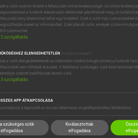
próbaverziójának elindítás
zek a sütik nyomon követik a felhasználó online tevékenységét. Az online tevékeny
BELÉPÉS
regisztrálok és
belépek
.
egismerésével a hirdetők relevánsabb reklámokat jeleníthetnek meg, és korlátozhat
elhasználó hány alkalommal láthat egy hirdetést. Ezek a sütik más szervezetekkel és
egoszthatják ezeket az információkat. Ezek állandó sütik, amelyek szinte mindig 
REGISZTRÁCIÓ
éltől származnak.
2
szolgáltatás
ŰKÖDÉSHEZ ELENGEDHETETLEN
(mindig szükséges)
zek a sütik elengedhetetlenek az oldalunkon történő böngészéshez,a funkciók hasz
elhasználók nem tilthatják le azokat. A feltétlenül szükséges sütik közé tartoznak t
zemélyre szabott beállításokat kezelő sütik.
3
szolgáltatás
SSZES APP ÁTKAPCSOLÁSA
HASZNÁLÓKNAK
SÚGÓ
asználja ezt a kapcsolót az összes alkalmazás engedélyezéséhez/letiltásához.
K
RÓLUNK
NTÉZMÉNYEKNEK
ELÉRHETŐSÉG
a szükséges sütik
Kiválasztottak
Összes
MEGOLDÁSOK
SÜTI BEÁLLÍTÁSOK
elfogadása
elfogadása
elfog