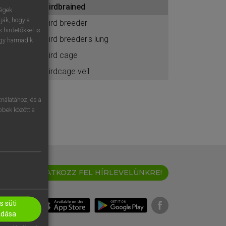
birdbrained
ához
ségek
ják, hogy a
bird breeder
 hirdetőkkel is
bird breeder's lung
egy harmadik
bird cage
birdcage veil
nálatához, és a
öbbek között a
IRATKOZZ FEL HÍRLEVELÜNKRE!
 süti
adása