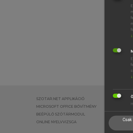
E
m
f
m
f
↓
M
E
f
s
↓
Ö
SZOTAR.NET APPLIKÁCIÓ
EGYÉNI FEL
H
MICROSOFT OFFICE BŐVÍTMÉNY
TANULÓKNA
BEÉPÜLŐ SZÓTÁRMODUL
OKTATÁSI I
Csak 
ONLINE NYELVVIZSGA
VÁLLALATI 