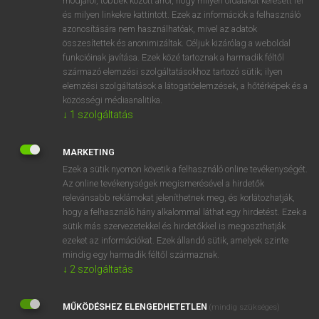
módjáról, többek között arról, hogy milyen oldalakat keresett fel
és milyen linkekre kattintott. Ezek az információk a felhasználó
VAN ELŐFIZETÉSED?
azonosítására nem használhatóak, mivel az adatok
összesítettek és anonimizáltak. Céljuk kizárólag a weboldal
Van előfizetésem a teljes szócikk megtekintéséhez.
funkcióinak javítása. Ezek közé tartoznak a harmadik féltől
származó elemzési szolgáltatásokhoz tartozó sütik; ilyen
BELÉPÉS
elemzési szolgáltatások a látogatóelemzések, a hőtérképek és a
közösségi médiaanalitika.
↓
1
szolgáltatás
MARKETING
Ezek a sütik nyomon követik a felhasználó online tevékenységét.
Az online tevékenységek megismerésével a hirdetők
NINCS ELŐFIZETÉSED?
relevánsabb reklámokat jeleníthetnek meg, és korlátozhatják,
Nincs regisztrációm és előfizetésem. A szótár 2 órás,
hogy a felhasználó hány alkalommal láthat egy hirdetést. Ezek a
díjmentes próbaverziójának elindításához regisztrálok és
sütik más szervezetekkel és hirdetőkkel is megoszthatják
belépek
.
ezeket az információkat. Ezek állandó sütik, amelyek szinte
mindig egy harmadik féltől származnak.
↓
2
szolgáltatás
REGISZTRÁCIÓ
MŰKÖDÉSHEZ ELENGEDHETETLEN
(mindig szükséges)