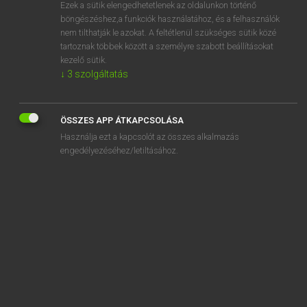
Ezek a sütik elengedhetetlenek az oldalunkon történő
böngészéshez,a funkciók használatához, és a felhasználók
nem tilthatják le azokat. A feltétlenül szükséges sütik közé
Lázár A. Péter, Varga György
tartoznak többek között a személyre szabott beállításokat
ANGOL−MAGYAR EGYETEMES NAGYSZÓTÁR
kezelő sütik.
↓
3
szolgáltatás
Kapcsolódó anyagok
telephone
ÖSSZES APP ÁTKAPCSOLÁSA
telephone banker
Használja ezt a kapcsolót az összes alkalmazás
telephone banking
engedélyezéséhez/letiltásához.
telephone book
telephone booth
telephone cable
telephone call
telephone company
telephone directory