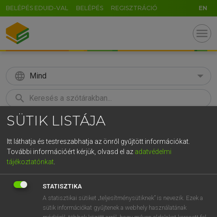
BELÉPÉS EDUID-VAL
BELÉPÉS
REGISZTRÁCIÓ
EN
menu
language
Mind
search
SÜTIK LISTÁJA
GR
KERESÉS
5
6
7
8
9
ö
ü
ó
Itt láthatja és testreszabhatja az önről gyűjtött információkat.
További információért kérjük, olvasd el az
adatvédelmi
r
t
z
u
i
o
p
ő
ú
LÁZÁR A. PÉTER, VARGA GYÖRGY
tájékoztatónkat
.
Angol−magyar egyetemes nagyszótár
g
h
j
k
l
é
á
ű
Ω
STATISZTIKA
v
b
n
m
,
.
-
AltGr
A statisztikai sütiket „teljesítménysütiknek” is nevezik. Ezek a
sütik információkat gyűjtenek a webhely használatának